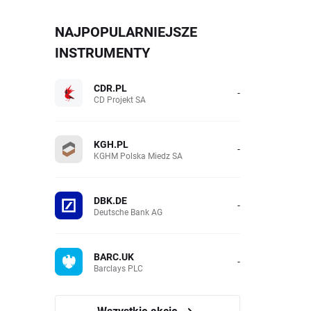
NAJPOPULARNIEJSZE
INSTRUMENTY
CDR.PL
-
CD Projekt SA
KGH.PL
-
KGHM Polska Miedz SA
DBK.DE
-
Deutsche Bank AG
BARC.UK
-
Barclays PLC
Wszystkie akcje