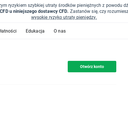
żym ryzykiem szybkiej utraty środków pieniężnych z powodu d
 CFD u niniejszego dostawcy CFD.
Zastanów się, czy rozumies
wysokie ryzyko utraty pieniędzy.
Płatności
Edukacja
O nas
Otwórz konto