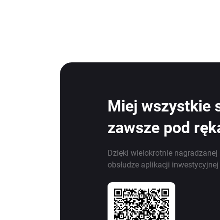
Miej wszystkie 
zawsze pod ręk
Dzięki wielokrotnie nagradzanej 
obsłudze aplikacji inwestycyjne