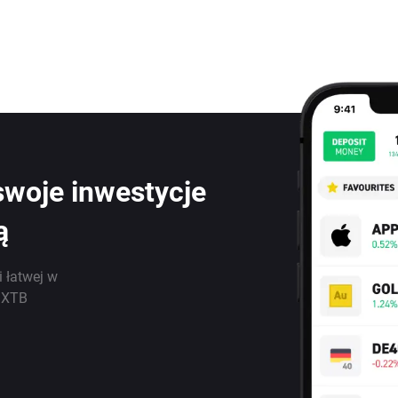
swoje inwestycje
ą
i łatwej w
j XTB