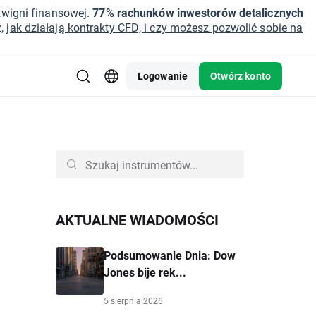
źwigni finansowej.
77% rachunków inwestorów detalicznych
z,
jak działają kontrakty CFD, i czy możesz pozwolić sobie na
Logowanie
Otwórz konto
AKTUALNE WIADOMOŚCI
Podsumowanie Dnia: Dow
Jones bije rek...
5 sierpnia 2026