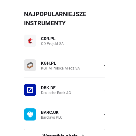
NAJPOPULARNIEJSZE
INSTRUMENTY
CDR.PL
-
CD Projekt SA
KGH.PL
-
KGHM Polska Miedz SA
DBK.DE
-
Deutsche Bank AG
BARC.UK
-
Barclays PLC
Wszystkie akcje