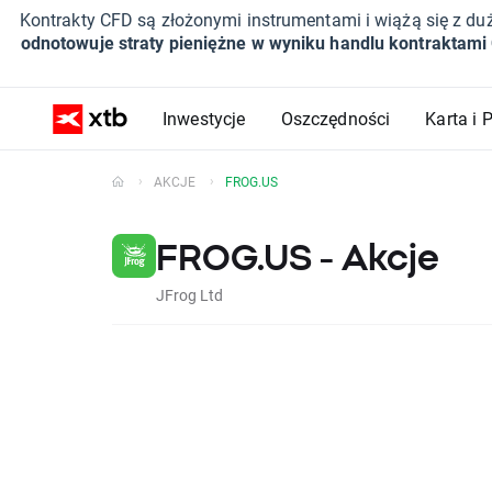
Kontrakty CFD są złożonymi instrumentami i wiążą się z du
odnotowuje straty pieniężne w wyniku handlu kontraktami
Inwestycje
Oszczędności
Karta i 
AKCJE
FROG.US
FROG.US - Akcje
JFrog Ltd