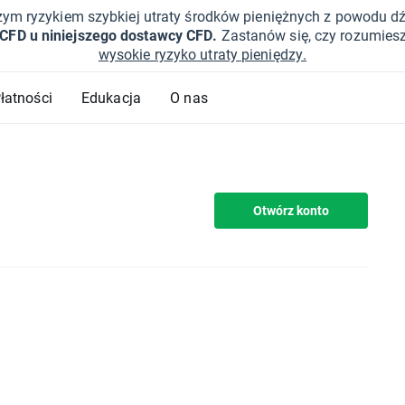
żym ryzykiem szybkiej utraty środków pieniężnych z powodu d
 CFD u niniejszego dostawcy CFD.
Zastanów się, czy rozumies
wysokie ryzyko utraty pieniędzy.
Płatności
Edukacja
O nas
Otwórz konto