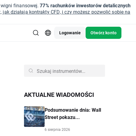
źwigni finansowej.
77% rachunków inwestorów detalicznych
z,
jak działają kontrakty CFD, i czy możesz pozwolić sobie na
Logowanie
Otwórz konto
AKTUALNE WIADOMOŚCI
Podsumowanie dnia: Wall
Street pokazu...
6 sierpnia 2026