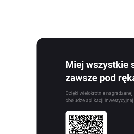
Miej wszystkie 
zawsze pod ręk
Dzięki wielokrotnie nagradzanej 
obsłudze aplikacji inwestycyjne