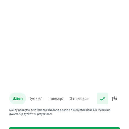
dzień
tydzień
miesiąc
3 miesiące
rok
Należy pamiętać, że informacje i badania oparte o historyczne dane lub wyniki nie
gwarantują zysków w przyszłości.