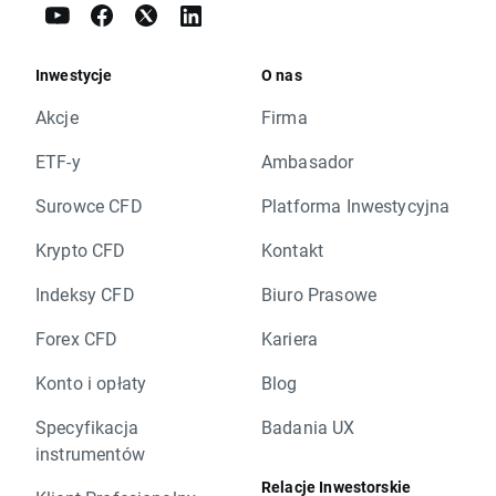
Inwestycje
O nas
Akcje
Firma
ETF-y
Ambasador
Surowce CFD
Platforma Inwestycyjna
Krypto CFD
Kontakt
Indeksy CFD
Biuro Prasowe
Forex CFD
Kariera
Konto i opłaty
Blog
Specyfikacja
Badania UX
instrumentów
Relacje Inwestorskie