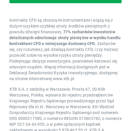
Kontrakty CFD są złożonymi instrumentami i wiążą się z
dużym ryzykiem szybkiej utraty środków pieniężnych z
powodu dźwigni finansowej.
77% rachunków inwestorów
detalicznych odnotowuje straty pieniężne w wyniku handlu
kontraktami CFD u niniejszego dostawcy CFD.
Zastanów
się, czy rozumiesz, jak działają kontrakty CFD, i czy możesz
pozwolić sobie na wysokie ryzyko utraty pieniędzy.
Podejmując decyzje inwestycyjne, powinieneś kierować się
własnym osądem. Więcej informacji dostępnych jest w
Deklaracji Świadomości Ryzyka Inwestycyjnego, dostępnej
na stronie internetowej www.xtb.pl.
XTB S.A. z siedzibą w Warszawie, Prosta 67, 00-838
Warszawa, Polska, wpisana do rejestru przedsiębiorców
Krajowego Rejestru Sądowego prowadzonego przez Sąd
Rejonowy dla m.st. Warszawy w Warszawie, XIII Wydział
Gospodarczy Krajowego Rejestru Sądowego pod numerem
KRS 0000217580, o numerze REGON 015803782, o numerze
NIP 527-24-43-955, o w pełni opłaconym kapitale
zakładowym w wysokości 5 878 462,55 zł. XTB S.A.