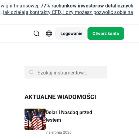
źwigni finansowej.
77% rachunków inwestorów detalicznych
z,
jak działają kontrakty CFD, i czy możesz pozwolić sobie na
Logowanie
Otwórz konto
AKTUALNE WIADOMOŚCI
Dolar i Nasdaq przed
testem
7 sierpnia 2026