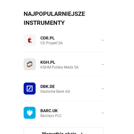
NAJPOPULARNIEJSZE
INSTRUMENTY
CDR.PL
-
CD Projekt SA
KGH.PL
-
KGHM Polska Miedz SA
DBK.DE
-
Deutsche Bank AG
BARC.UK
-
Barclays PLC
Wszystkie akcje