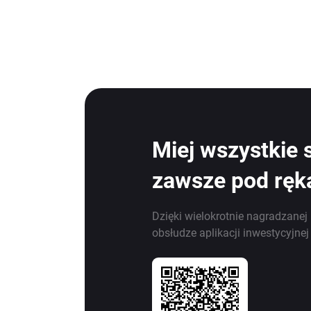
Miej wszystkie 
zawsze pod ręk
Dzięki wielokrotnie nagradzanej 
obsłudze aplikacji inwestycyjne