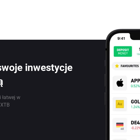
swoje inwestycje
ą
i łatwej w
j XTB