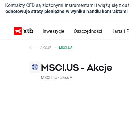
Kontrakty CFD są złożonymi instrumentami i wiążą się z du
odnotowuje straty pieniężne w wyniku handlu kontraktami
Inwestycje
Oszczędności
Karta i 
AKCJE
MSCI.US
MSCI.US - Akcje
MSCI Inc - class A