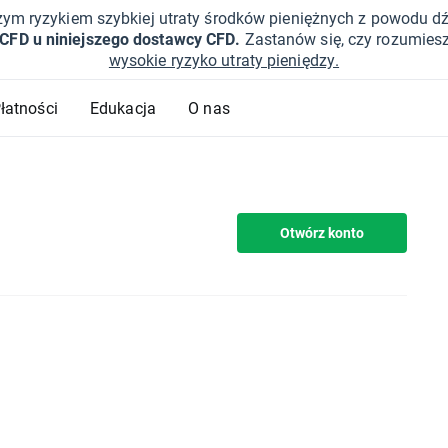
żym ryzykiem szybkiej utraty środków pieniężnych z powodu d
 CFD u niniejszego dostawcy CFD.
Zastanów się, czy rozumies
wysokie ryzyko utraty pieniędzy.
Płatności
Edukacja
O nas
Otwórz konto