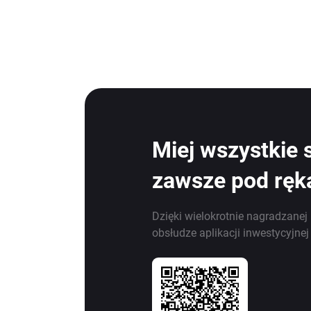
Miej wszystkie 
zawsze pod ręk
Dzięki wielokrotnie nagradzanej 
obsłudze aplikacji inwestycyjne