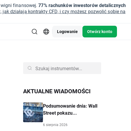
źwigni finansowej.
77% rachunków inwestorów detalicznych
z,
jak działają kontrakty CFD, i czy możesz pozwolić sobie na
Logowanie
Otwórz konto
AKTUALNE WIADOMOŚCI
Podsumowanie dnia: Wall
Street pokazu...
6 sierpnia 2026