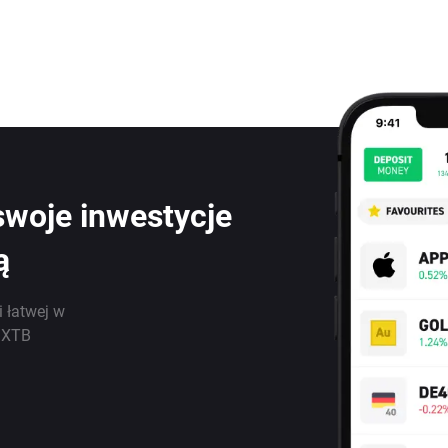
swoje inwestycje
ą
i łatwej w
j XTB