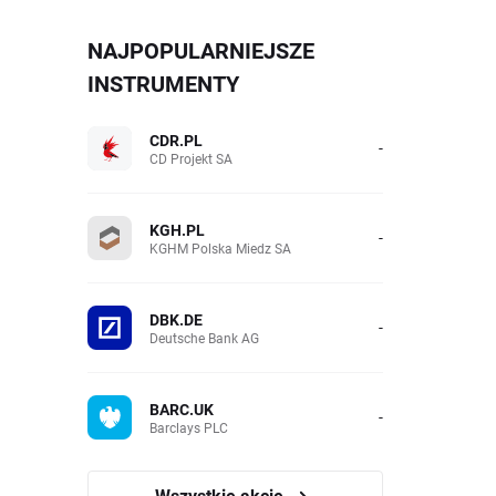
NAJPOPULARNIEJSZE
INSTRUMENTY
CDR.PL
-
CD Projekt SA
KGH.PL
-
KGHM Polska Miedz SA
DBK.DE
-
Deutsche Bank AG
BARC.UK
-
Barclays PLC
Wszystkie akcje