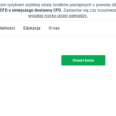
żym ryzykiem szybkiej utraty środków pieniężnych z powodu d
 CFD u niniejszego dostawcy CFD.
Zastanów się, czy rozumies
wysokie ryzyko utraty pieniędzy.
Płatności
Edukacja
O nas
Otwórz konto