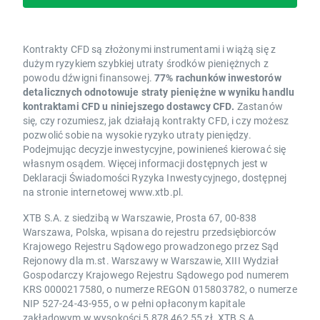
Kontrakty CFD są złożonymi instrumentami i wiążą się z
dużym ryzykiem szybkiej utraty środków pieniężnych z
powodu dźwigni finansowej.
77% rachunków inwestorów
detalicznych odnotowuje straty pieniężne w wyniku handlu
kontraktami CFD u niniejszego dostawcy CFD.
Zastanów
się, czy rozumiesz, jak działają kontrakty CFD, i czy możesz
pozwolić sobie na wysokie ryzyko utraty pieniędzy.
Podejmując decyzje inwestycyjne, powinieneś kierować się
własnym osądem. Więcej informacji dostępnych jest w
Deklaracji Świadomości Ryzyka Inwestycyjnego, dostępnej
na stronie internetowej www.xtb.pl.
XTB S.A. z siedzibą w Warszawie, Prosta 67, 00-838
Warszawa, Polska, wpisana do rejestru przedsiębiorców
Krajowego Rejestru Sądowego prowadzonego przez Sąd
Rejonowy dla m.st. Warszawy w Warszawie, XIII Wydział
Gospodarczy Krajowego Rejestru Sądowego pod numerem
KRS 0000217580, o numerze REGON 015803782, o numerze
NIP 527-24-43-955, o w pełni opłaconym kapitale
zakładowym w wysokości 5 878 462,55 zł. XTB S.A.