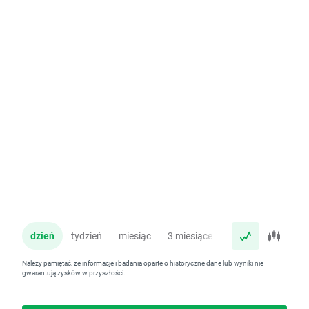
dzień
tydzień
miesiąc
3 miesiące
rok
Należy pamiętać, że informacje i badania oparte o historyczne dane lub wyniki nie
gwarantują zysków w przyszłości.