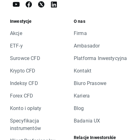
Inwestycje
O nas
Akcje
Firma
ETF-y
Ambasador
Surowce CFD
Platforma Inwestycyjna
Krypto CFD
Kontakt
Indeksy CFD
Biuro Prasowe
Forex CFD
Kariera
Konto i opłaty
Blog
Specyfikacja
Badania UX
instrumentów
Relacje Inwestorskie