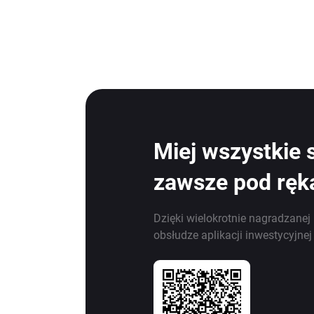
Miej wszystkie 
zawsze pod ręk
Dzięki wielokrotnie nagradzanej 
obsłudze aplikacji inwestycyjne