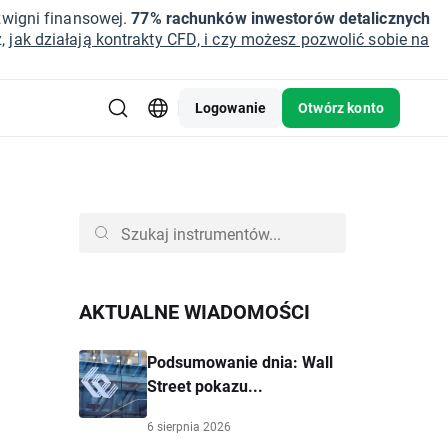
źwigni finansowej.
77% rachunków inwestorów detalicznych
z,
jak działają kontrakty CFD, i czy możesz pozwolić sobie na
Logowanie
Otwórz konto
AKTUALNE WIADOMOŚCI
Podsumowanie dnia: Wall
Street pokazu...
6 sierpnia 2026