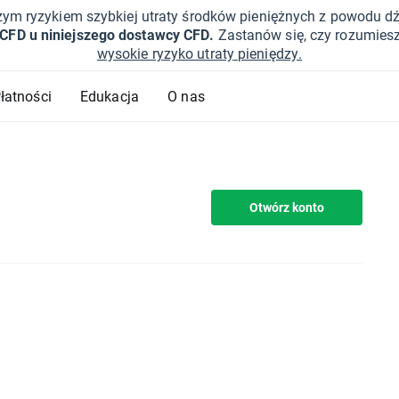
żym ryzykiem szybkiej utraty środków pieniężnych z powodu d
 CFD u niniejszego dostawcy CFD.
Zastanów się, czy rozumies
wysokie ryzyko utraty pieniędzy.
Płatności
Edukacja
O nas
Otwórz konto