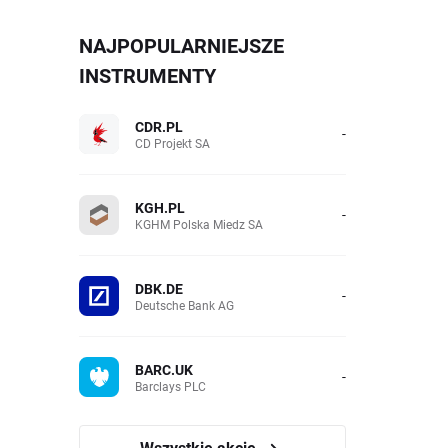
NAJPOPULARNIEJSZE
INSTRUMENTY
CDR.PL
-
CD Projekt SA
KGH.PL
-
KGHM Polska Miedz SA
DBK.DE
-
Deutsche Bank AG
BARC.UK
-
Barclays PLC
Wszystkie akcje