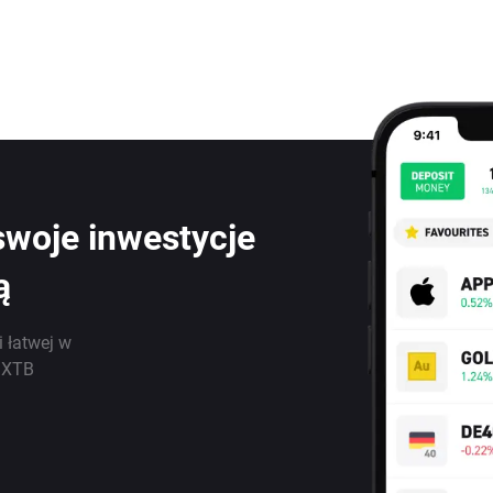
swoje inwestycje
ą
i łatwej w
j XTB