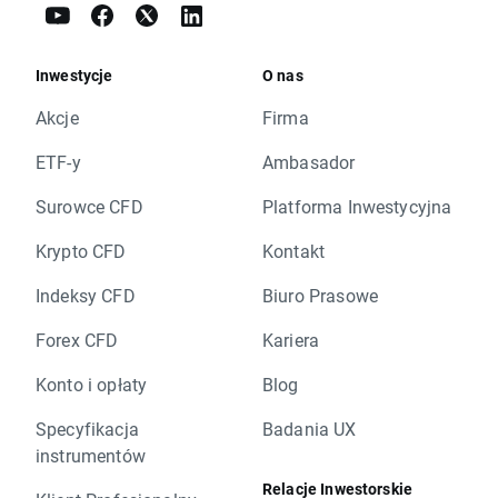
Inwestycje
O nas
Akcje
Firma
ETF-y
Ambasador
Surowce CFD
Platforma Inwestycyjna
Krypto CFD
Kontakt
Indeksy CFD
Biuro Prasowe
Forex CFD
Kariera
Konto i opłaty
Blog
Specyfikacja
Badania UX
instrumentów
Relacje Inwestorskie