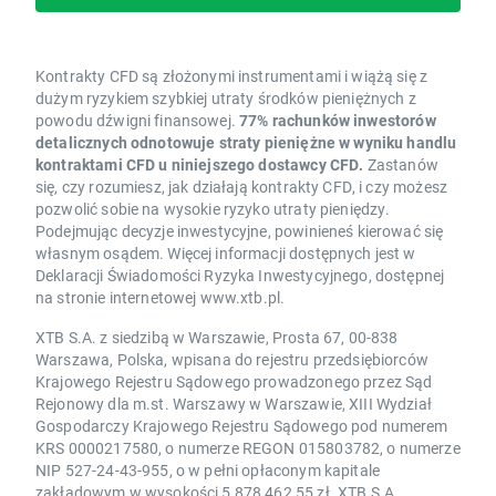
Kontrakty CFD są złożonymi instrumentami i wiążą się z
dużym ryzykiem szybkiej utraty środków pieniężnych z
powodu dźwigni finansowej.
77% rachunków inwestorów
detalicznych odnotowuje straty pieniężne w wyniku handlu
kontraktami CFD u niniejszego dostawcy CFD.
Zastanów
się, czy rozumiesz, jak działają kontrakty CFD, i czy możesz
pozwolić sobie na wysokie ryzyko utraty pieniędzy.
Podejmując decyzje inwestycyjne, powinieneś kierować się
własnym osądem. Więcej informacji dostępnych jest w
Deklaracji Świadomości Ryzyka Inwestycyjnego, dostępnej
na stronie internetowej www.xtb.pl.
XTB S.A. z siedzibą w Warszawie, Prosta 67, 00-838
Warszawa, Polska, wpisana do rejestru przedsiębiorców
Krajowego Rejestru Sądowego prowadzonego przez Sąd
Rejonowy dla m.st. Warszawy w Warszawie, XIII Wydział
Gospodarczy Krajowego Rejestru Sądowego pod numerem
KRS 0000217580, o numerze REGON 015803782, o numerze
NIP 527-24-43-955, o w pełni opłaconym kapitale
zakładowym w wysokości 5 878 462,55 zł. XTB S.A.