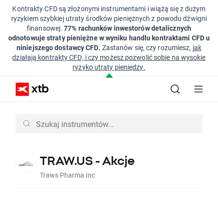
Kontrakty CFD są złożonymi instrumentami i wiążą się z dużym
ryzykiem szybkiej utraty środków pieniężnych z powodu dźwigni
finansowej.
77% rachunków inwestorów detalicznych
odnotowuje straty pieniężne w wyniku handlu kontraktami CFD u
niniejszego dostawcy CFD.
Zastanów się, czy rozumiesz,
jak
działają kontrakty CFD, i czy możesz pozwolić sobie na wysokie
ryzyko utraty pieniędzy.
TRAW.US - Akcje
Traws Pharma Inc