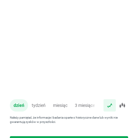
dzień
tydzień
miesiąc
3 miesiące
rok
Należy pamiętać, że informacje i badania oparte o historyczne dane lub wyniki nie
gwarantują zysków w przyszłości.