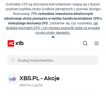
Kontrakty CFD są złożonymi instrumentami i wiążą się z dużym
ryzykiem szybkiej utraty środków pieniężnych z powodu dźwigni
finansowej.
77% rachunków inwestorów detalicznych
odnotowuje straty pieniężne w wyniku handlu kontraktami CFD u
niniejszego dostawcy CFD.
Zastanów się, czy rozumiesz,
jak
działają kontrakty CFD, i czy możesz pozwolić sobie na wysokie
ryzyko utraty pieniędzy.
XBS.PL - Akcje
XBS Pro Log SA