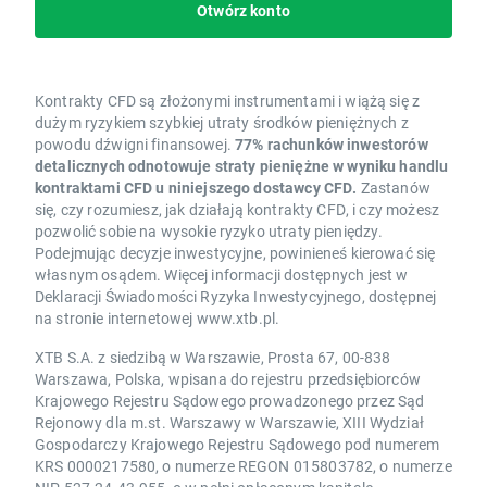
Otwórz konto
Kontrakty CFD są złożonymi instrumentami i wiążą się z
dużym ryzykiem szybkiej utraty środków pieniężnych z
powodu dźwigni finansowej.
77% rachunków inwestorów
detalicznych odnotowuje straty pieniężne w wyniku handlu
kontraktami CFD u niniejszego dostawcy CFD.
Zastanów
się, czy rozumiesz, jak działają kontrakty CFD, i czy możesz
pozwolić sobie na wysokie ryzyko utraty pieniędzy.
Podejmując decyzje inwestycyjne, powinieneś kierować się
własnym osądem. Więcej informacji dostępnych jest w
Deklaracji Świadomości Ryzyka Inwestycyjnego, dostępnej
na stronie internetowej www.xtb.pl.
XTB S.A. z siedzibą w Warszawie, Prosta 67, 00-838
Warszawa, Polska, wpisana do rejestru przedsiębiorców
Krajowego Rejestru Sądowego prowadzonego przez Sąd
Rejonowy dla m.st. Warszawy w Warszawie, XIII Wydział
Gospodarczy Krajowego Rejestru Sądowego pod numerem
KRS 0000217580, o numerze REGON 015803782, o numerze