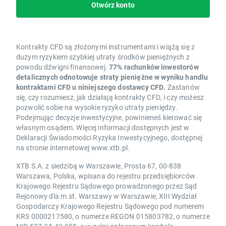
Otwórz konto
Kontrakty CFD są złożonymi instrumentami i wiążą się z
dużym ryzykiem szybkiej utraty środków pieniężnych z
powodu dźwigni finansowej.
77% rachunków inwestorów
detalicznych odnotowuje straty pieniężne w wyniku handlu
kontraktami CFD u niniejszego dostawcy CFD.
Zastanów
się, czy rozumiesz, jak działają kontrakty CFD, i czy możesz
pozwolić sobie na wysokie ryzyko utraty pieniędzy.
Podejmując decyzje inwestycyjne, powinieneś kierować się
własnym osądem. Więcej informacji dostępnych jest w
Deklaracji Świadomości Ryzyka Inwestycyjnego, dostępnej
na stronie internetowej www.xtb.pl.
XTB S.A. z siedzibą w Warszawie, Prosta 67, 00-838
Warszawa, Polska, wpisana do rejestru przedsiębiorców
Krajowego Rejestru Sądowego prowadzonego przez Sąd
Rejonowy dla m.st. Warszawy w Warszawie, XIII Wydział
Gospodarczy Krajowego Rejestru Sądowego pod numerem
KRS 0000217580, o numerze REGON 015803782, o numerze