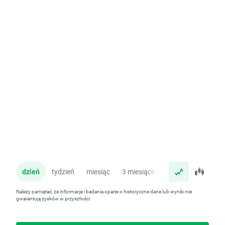
dzień
tydzień
miesiąc
3 miesiące
rok
Należy pamiętać, że informacje i badania oparte o historyczne dane lub wyniki nie
gwarantują zysków w przyszłości.