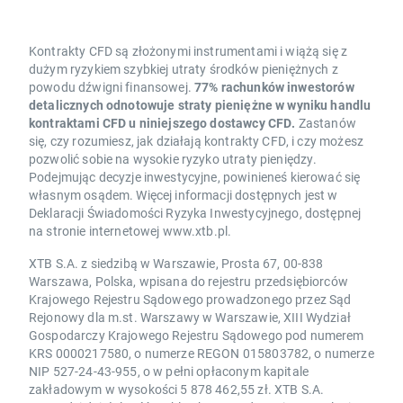
Kontrakty CFD są złożonymi instrumentami i wiążą się z
dużym ryzykiem szybkiej utraty środków pieniężnych z
powodu dźwigni finansowej.
77% rachunków inwestorów
detalicznych odnotowuje straty pieniężne w wyniku handlu
kontraktami CFD u niniejszego dostawcy CFD.
Zastanów
się, czy rozumiesz, jak działają kontrakty CFD, i czy możesz
pozwolić sobie na wysokie ryzyko utraty pieniędzy.
Podejmując decyzje inwestycyjne, powinieneś kierować się
własnym osądem. Więcej informacji dostępnych jest w
Deklaracji Świadomości Ryzyka Inwestycyjnego, dostępnej
na stronie internetowej www.xtb.pl.
XTB S.A. z siedzibą w Warszawie, Prosta 67, 00-838
Warszawa, Polska, wpisana do rejestru przedsiębiorców
Krajowego Rejestru Sądowego prowadzonego przez Sąd
Rejonowy dla m.st. Warszawy w Warszawie, XIII Wydział
Gospodarczy Krajowego Rejestru Sądowego pod numerem
KRS 0000217580, o numerze REGON 015803782, o numerze
NIP 527-24-43-955, o w pełni opłaconym kapitale
zakładowym w wysokości 5 878 462,55 zł. XTB S.A.