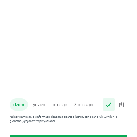
dzień
tydzień
miesiąc
3 miesiące
rok
Należy pamiętać, że informacje i badania oparte o historyczne dane lub wyniki nie
gwarantują zysków w przyszłości.