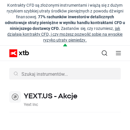
Kontrakty CFD są złożonymi instrumentami i wiążą się z dużym
ryzykiem szybkiej utraty środków pieniężnych z powodu dźwigni
finansowej.
77% rachunków inwestorów detalicznych
odnotowuje straty pieniężne w wyniku handlu kontraktami CFD u
niniejszego dostawcy CFD.
Zastanów się, czy rozumiesz,
jak
działają kontrakty CFD, i czy możesz pozwolić sobie na wysokie
ryzyko utraty pieniędzy.
YEXT.US - Akcje
Yext Inc