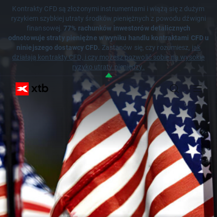
Kontrakty CFD są złożonymi instrumentami i wiążą się z dużym
ryzykiem szybkiej utraty środków pieniężnych z powodu dźwigni
finansowej.
77% rachunków inwestorów detalicznych
odnotowuje straty pieniężne w wyniku handlu kontraktami CFD u
niniejszego dostawcy CFD.
Zastanów się, czy rozumiesz,
jak
działają kontrakty CFD, i czy możesz pozwolić sobie na wysokie
ryzyko utraty pieniędzy.