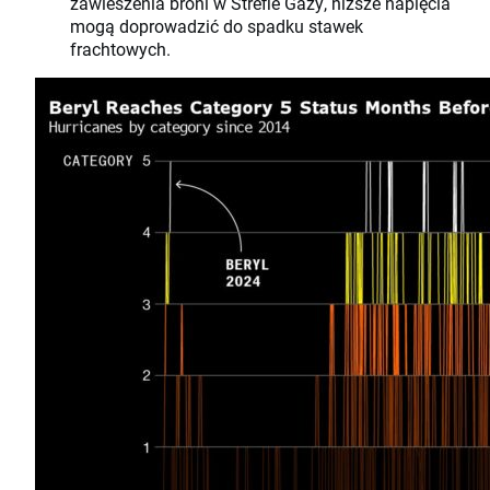
zawieszenia broni w Strefie Gazy, niższe napięcia
mogą doprowadzić do spadku stawek
frachtowych.