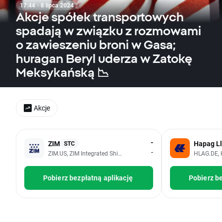
17:44 · 8 lipca 2024
Akcje spółek transportowych
spadają w związku z rozmowami
o zawieszeniu broni w Gasa;
huragan Beryl uderza w Zatokę
Meksykańską 📉
Akcje
-
ZIM
Hapag L
STC
-
ZIM.US, ZIM Integrated Shipping Services Ltd
HLAG.DE, 
Pobierz bezpłatną aplikację
Pobierz be