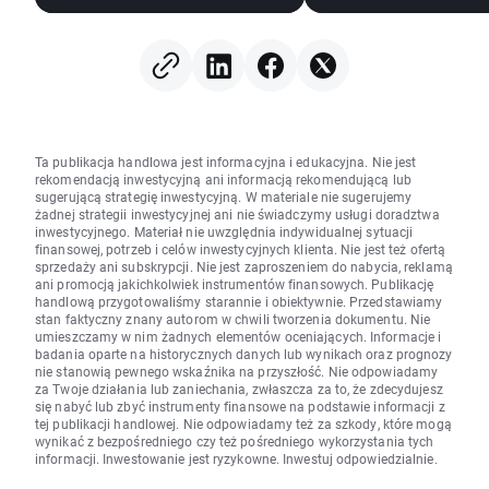
pamięci 🗽 WIG20 
sesję powyżej 4000
punktów
Ta publikacja handlowa jest informacyjna i edukacyjna. Nie jest
rekomendacją inwestycyjną ani informacją rekomendującą lub
sugerującą strategię inwestycyjną. W materiale nie sugerujemy
żadnej strategii inwestycyjnej ani nie świadczymy usługi doradztwa
inwestycyjnego. Materiał nie uwzględnia indywidualnej sytuacji
finansowej, potrzeb i celów inwestycyjnych klienta. Nie jest też ofertą
sprzedaży ani subskrypcji. Nie jest zaproszeniem do nabycia, reklamą
ani promocją jakichkolwiek instrumentów finansowych. Publikację
handlową przygotowaliśmy starannie i obiektywnie. Przedstawiamy
stan faktyczny znany autorom w chwili tworzenia dokumentu. Nie
umieszczamy w nim żadnych elementów oceniających. Informacje i
badania oparte na historycznych danych lub wynikach oraz prognozy
nie stanowią pewnego wskaźnika na przyszłość. Nie odpowiadamy
za Twoje działania lub zaniechania, zwłaszcza za to, że zdecydujesz
się nabyć lub zbyć instrumenty finansowe na podstawie informacji z
tej publikacji handlowej. Nie odpowiadamy też za szkody, które mogą
wynikać z bezpośredniego czy też pośredniego wykorzystania tych
informacji. Inwestowanie jest ryzykowne. Inwestuj odpowiedzialnie.