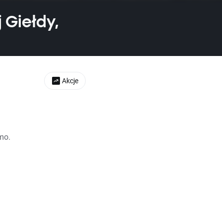
 Giełdy,
Akcje
mo.