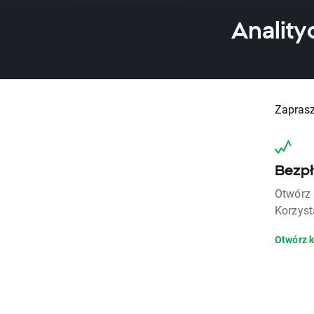
Anality
Zaprasz
Bezpł
Otwórz 
Korzyst
Otwórz 