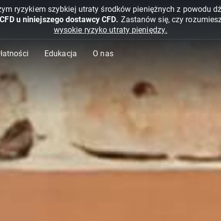
żym ryzykiem szybkiej utraty środków pieniężnych z powodu d
 CFD u niniejszego dostawcy CFD.
Zastanów się, czy rozumies
wysokie ryzyko utraty pieniędzy.
Płatności
Edukacja
O nas