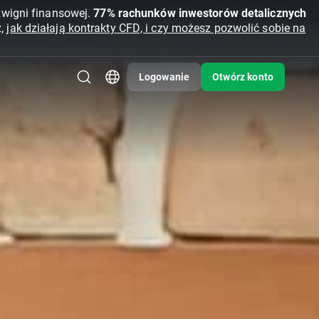
źwigni finansowej.
77% rachunków inwestorów detalicznych
z,
jak działają kontrakty CFD, i czy możesz pozwolić sobie na
Logowanie
Otwórz konto