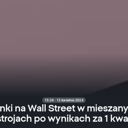
15:24 · 12 kwietnia 2024
nki na Wall Street w mieszan
trojach po wynikach za 1 kwa