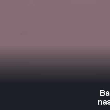
Ba
nas