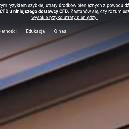
żym ryzykiem szybkiej utraty środków pieniężnych z powodu d
 CFD u niniejszego dostawcy CFD.
Zastanów się, czy rozumies
wysokie ryzyko utraty pieniędzy.
Płatności
Edukacja
O nas