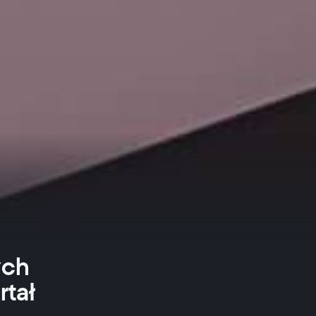
ych
rtał