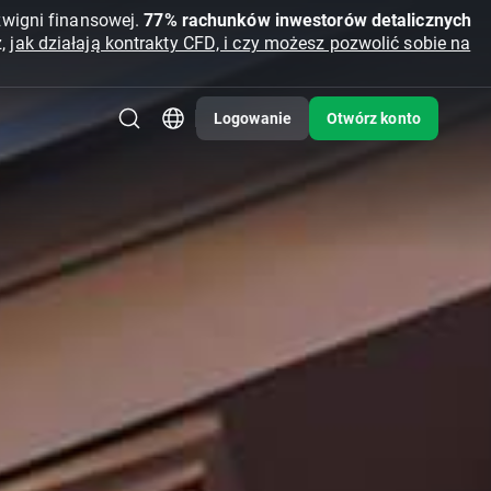
źwigni finansowej.
77% rachunków inwestorów detalicznych
z,
jak działają kontrakty CFD, i czy możesz pozwolić sobie na
Logowanie
Otwórz konto