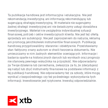
Ta publikacja handlowa jest informacyjna i edukacyjna. Nie jest
rekomendacją inwestycyjną ani informacją rekomendującą lub
sugerującą strategię inwestycyjną. W materiale nie sugerujemy
żadnej strategii inwestycyjnej ani nie świadczymy usługi doradztwa
inwestycyjnego. Materiał nie uwzględnia indywidualnej sytuacji
finansowej, potrzeb i celów inwestycyjnych klienta. Nie jest też ofertą
sprzedaży ani subskrypcji. Nie jest zaproszeniem do nabycia, reklamą
ani promocją jakichkolwiek instrumentów finansowych. Publikację
handlową przygotowaliśmy starannie i obiektywnie. Przedstawiamy
stan faktyczny znany autorom w chwili tworzenia dokumentu. Nie
umieszczamy w nim żadnych elementów oceniających. Informacje i
badania oparte na historycznych danych lub wynikach oraz prognozy
nie stanowią pewnego wskaźnika na przyszłość. Nie odpowiadamy
za Twoje działania lub zaniechania, zwłaszcza za to, że zdecydujesz
się nabyć lub zbyć instrumenty finansowe na podstawie informacji z
tej publikacji handlowej. Nie odpowiadamy też za szkody, które mogą
wynikać z bezpośredniego czy też pośredniego wykorzystania tych
informacji. Inwestowanie jest ryzykowne. Inwestuj odpowiedzialnie.