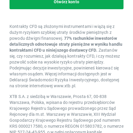
Otwórz konto
Kontrakty CFD są złożonymi instrumentami i wiążą się z
dużym ryzykiem szybkiej utraty środków pieniężnych z
powodu dźwigni finansowej.
77% rachunków inwestorów
detalicznych odnotowuje straty pieniężne w wyniku handlu
kontraktami CFD u niniejszego dostawcy CFD.
Zastanów
się, czy rozumiesz, jak działają kontrakty CFD, i czy możesz
pozwolić sobie na wysokie ryzyko utraty pieniędzy.
Podejmując decyzje inwestycyjne, powinieneś kierować się
własnym osądem. Więcej informacji dostępnych jest w
Deklaracji Świadomości Ryzyka Inwestycyjnego, dostępnej
na stronie internetowej www.xtb.pl.
XTB S.A. z siedzibą w Warszawie, Prosta 67, 00-838
Warszawa, Polska, wpisana do rejestru przedsiębiorców
Krajowego Rejestru Sądowego prowadzonego przez Sąd
Rejonowy dla m.st. Warszawy w Warszawie, XIII Wydział
Gospodarczy Krajowego Rejestru Sądowego pod numerem
KRS 0000217580, o numerze REGON 015803782, o numerze
NIP 527-24-43-955, o w pełni opłaconym kapitale