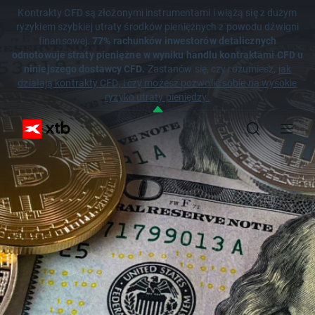
Kontrakty CFD są złożonymi instrumentami i wiążą się z dużym
ryzykiem szybkiej utraty środków pieniężnych z powodu dźwigni
finansowej.
77% rachunków inwestorów detalicznych
odnotowuje straty pieniężne w wyniku handlu kontraktami CFD u
niniejszego dostawcy CFD.
Zastanów się, czy rozumiesz,
jak
działają kontrakty CFD, i czy możesz pozwolić sobie na wysokie
ryzyko utraty pieniędzy.