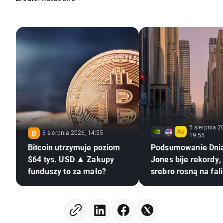
5 sierpnia 2
6 sierpnia 2026, 14:55
19:55
Bitcoin utrzymuje poziom
Podsumowanie Dni
$64 tys. USD 🔼 Zakupy
Jones bije rekordy, 
funduszy to za mało?
srebro rosną na fali
nadziei na porozum
USA–Iran