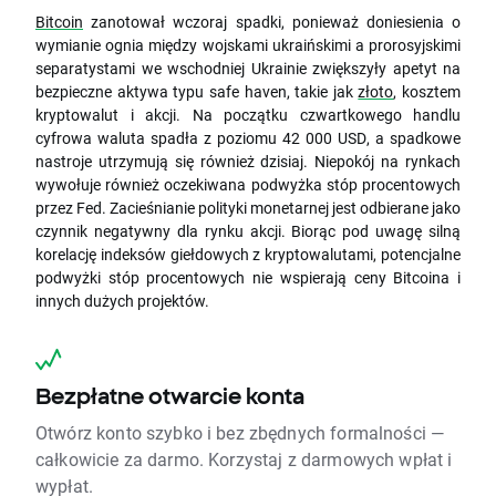
Bitcoin
zanotował wczoraj spadki, ponieważ doniesienia o
wymianie ognia między wojskami ukraińskimi a prorosyjskimi
separatystami we wschodniej Ukrainie zwiększyły apetyt na
bezpieczne aktywa typu safe haven, takie jak
złoto
, kosztem
kryptowalut i akcji. Na początku czwartkowego handlu
cyfrowa waluta spadła z poziomu 42 000 USD, a spadkowe
nastroje utrzymują się również dzisiaj. Niepokój na rynkach
wywołuje również oczekiwana podwyżka stóp procentowych
przez Fed. Zacieśnianie polityki monetarnej jest odbierane jako
czynnik negatywny dla rynku akcji. Biorąc pod uwagę silną
korelację indeksów giełdowych z kryptowalutami, potencjalne
podwyżki stóp procentowych nie wspierają ceny Bitcoina i
innych dużych projektów.
Bezpłatne otwarcie konta
Otwórz konto szybko i bez zbędnych formalności —
całkowicie za darmo. Korzystaj z darmowych wpłat i
wypłat.