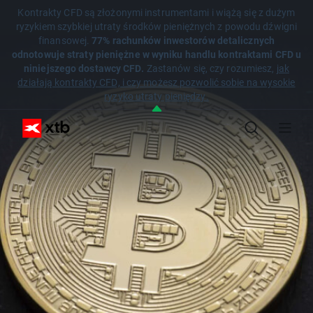
Kontrakty CFD są złożonymi instrumentami i wiążą się z dużym
ryzykiem szybkiej utraty środków pieniężnych z powodu dźwigni
finansowej.
77% rachunków inwestorów detalicznych
odnotowuje straty pieniężne w wyniku handlu kontraktami CFD u
niniejszego dostawcy CFD.
Zastanów się, czy rozumiesz,
jak
działają kontrakty CFD, i czy możesz pozwolić sobie na wysokie
ryzyko utraty pieniędzy.