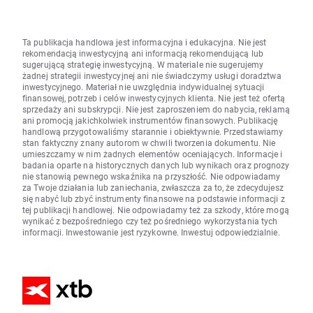
Ta publikacja handlowa jest informacyjna i edukacyjna. Nie jest
rekomendacją inwestycyjną ani informacją rekomendującą lub
sugerującą strategię inwestycyjną. W materiale nie sugerujemy
żadnej strategii inwestycyjnej ani nie świadczymy usługi doradztwa
inwestycyjnego. Materiał nie uwzględnia indywidualnej sytuacji
finansowej, potrzeb i celów inwestycyjnych klienta. Nie jest też ofertą
sprzedaży ani subskrypcji. Nie jest zaproszeniem do nabycia, reklamą
ani promocją jakichkolwiek instrumentów finansowych. Publikację
handlową przygotowaliśmy starannie i obiektywnie. Przedstawiamy
stan faktyczny znany autorom w chwili tworzenia dokumentu. Nie
umieszczamy w nim żadnych elementów oceniających. Informacje i
badania oparte na historycznych danych lub wynikach oraz prognozy
nie stanowią pewnego wskaźnika na przyszłość. Nie odpowiadamy
za Twoje działania lub zaniechania, zwłaszcza za to, że zdecydujesz
się nabyć lub zbyć instrumenty finansowe na podstawie informacji z
tej publikacji handlowej. Nie odpowiadamy też za szkody, które mogą
wynikać z bezpośredniego czy też pośredniego wykorzystania tych
informacji. Inwestowanie jest ryzykowne. Inwestuj odpowiedzialnie.