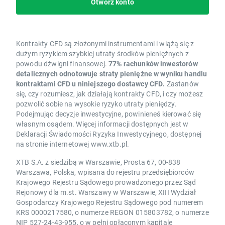
Otwórz konto
Kontrakty CFD są złożonymi instrumentami i wiążą się z
dużym ryzykiem szybkiej utraty środków pieniężnych z
powodu dźwigni finansowej.
77% rachunków inwestorów
detalicznych odnotowuje straty pieniężne w wyniku handlu
kontraktami CFD u niniejszego dostawcy CFD.
Zastanów
się, czy rozumiesz, jak działają kontrakty CFD, i czy możesz
pozwolić sobie na wysokie ryzyko utraty pieniędzy.
Podejmując decyzje inwestycyjne, powinieneś kierować się
własnym osądem. Więcej informacji dostępnych jest w
Deklaracji Świadomości Ryzyka Inwestycyjnego, dostępnej
na stronie internetowej www.xtb.pl.
XTB S.A. z siedzibą w Warszawie, Prosta 67, 00-838
Warszawa, Polska, wpisana do rejestru przedsiębiorców
Krajowego Rejestru Sądowego prowadzonego przez Sąd
Rejonowy dla m.st. Warszawy w Warszawie, XIII Wydział
Gospodarczy Krajowego Rejestru Sądowego pod numerem
KRS 0000217580, o numerze REGON 015803782, o numerze
NIP 527-24-43-955, o w pełni opłaconym kapitale