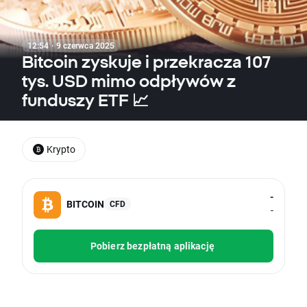
12:54 · 9 czerwca 2025
Bitcoin zyskuje i przekracza 107
tys. USD mimo odpływów z
funduszy ETF 📈
Krypto
-
BITCOIN
CFD
-
Pobierz bezpłatną aplikację