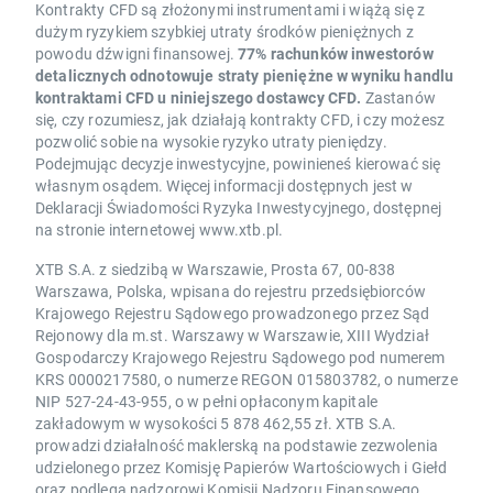
Kontrakty CFD są złożonymi instrumentami i wiążą się z
dużym ryzykiem szybkiej utraty środków pieniężnych z
powodu dźwigni finansowej.
77% rachunków inwestorów
detalicznych odnotowuje straty pieniężne w wyniku handlu
kontraktami CFD u niniejszego dostawcy CFD.
Zastanów
się, czy rozumiesz, jak działają kontrakty CFD, i czy możesz
pozwolić sobie na wysokie ryzyko utraty pieniędzy.
Podejmując decyzje inwestycyjne, powinieneś kierować się
własnym osądem. Więcej informacji dostępnych jest w
Deklaracji Świadomości Ryzyka Inwestycyjnego, dostępnej
na stronie internetowej www.xtb.pl.
XTB S.A. z siedzibą w Warszawie, Prosta 67, 00-838
Warszawa, Polska, wpisana do rejestru przedsiębiorców
Krajowego Rejestru Sądowego prowadzonego przez Sąd
Rejonowy dla m.st. Warszawy w Warszawie, XIII Wydział
Gospodarczy Krajowego Rejestru Sądowego pod numerem
KRS 0000217580, o numerze REGON 015803782, o numerze
NIP 527-24-43-955, o w pełni opłaconym kapitale
zakładowym w wysokości 5 878 462,55 zł. XTB S.A.
prowadzi działalność maklerską na podstawie zezwolenia
udzielonego przez Komisję Papierów Wartościowych i Giełd
oraz podlega nadzorowi Komisji Nadzoru Finansowego.