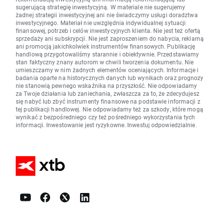
sugerującą strategię inwestycyjną. W materiale nie sugerujemy
żadnej strategii inwestycyjnej ani nie świadczymy usługi doradztwa
inwestycyjnego. Materiał nie uwzględnia indywidualnej sytuacji
finansowej, potrzeb i celów inwestycyjnych klienta. Nie jest też ofertą
sprzedaży ani subskrypcji. Nie jest zaproszeniem do nabycia, reklamą
ani promocją jakichkolwiek instrumentów finansowych. Publikację
handlową przygotowaliśmy starannie i obiektywnie. Przedstawiamy
stan faktyczny znany autorom w chwili tworzenia dokumentu. Nie
umieszczamy w nim żadnych elementów oceniających. Informacje i
badania oparte na historycznych danych lub wynikach oraz prognozy
nie stanowią pewnego wskaźnika na przyszłość. Nie odpowiadamy
za Twoje działania lub zaniechania, zwłaszcza za to, że zdecydujesz
się nabyć lub zbyć instrumenty finansowe na podstawie informacji z
tej publikacji handlowej. Nie odpowiadamy też za szkody, które mogą
wynikać z bezpośredniego czy też pośredniego wykorzystania tych
informacji. Inwestowanie jest ryzykowne. Inwestuj odpowiedzialnie.