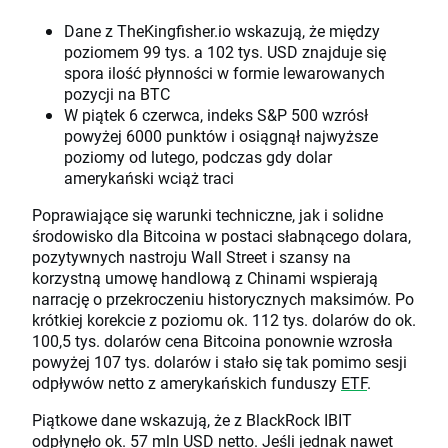
Dane z TheKingfisher.io wskazują, że między
poziomem 99 tys. a 102 tys. USD znajduje się
spora ilość płynności w formie lewarowanych
pozycji na BTC
W piątek 6 czerwca, indeks S&P 500 wzrósł
powyżej 6000 punktów i osiągnął najwyższe
poziomy od lutego, podczas gdy dolar
amerykański wciąż traci
Poprawiające się warunki techniczne, jak i solidne
środowisko dla Bitcoina w postaci słabnącego dolara,
pozytywnych nastroju Wall Street i szansy na
korzystną umowę handlową z Chinami wspierają
narrację o przekroczeniu historycznych maksimów. Po
krótkiej korekcie z poziomu ok. 112 tys. dolarów do ok.
100,5 tys. dolarów cena Bitcoina ponownie wzrosła
powyżej 107 tys. dolarów i stało się tak pomimo sesji
odpływów netto z amerykańskich funduszy
ETF
.
Piątkowe dane wskazują, że z BlackRock IBIT
odpłynęło ok. 57 mln USD netto. Jeśli jednak nawet