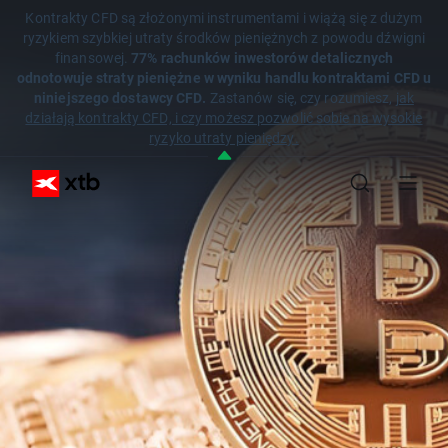
Kontrakty CFD są złożonymi instrumentami i wiążą się z dużym
ryzykiem szybkiej utraty środków pieniężnych z powodu dźwigni
finansowej.
77% rachunków inwestorów detalicznych
odnotowuje straty pieniężne w wyniku handlu kontraktami CFD u
niniejszego dostawcy CFD.
Zastanów się, czy rozumiesz,
jak
działają kontrakty CFD, i czy możesz pozwolić sobie na wysokie
ryzyko utraty pieniędzy.