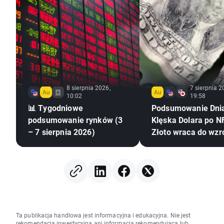
8 sierpnia 2026,
7 sierpnia 2
10:02
19:58
📊 Tygodniowe
Podsumowanie Dni
podsumowanie rynków (3
Klęska Dolara po NF
– 7 sierpnia 2026)
Złoto wraca do wzr
Ta publikacja handlowa jest informacyjna i edukacyjna. Nie jest
rekomendacją inwestycyjną ani informacją rekomendującą lub