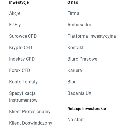
Inwestycje
O nas
Akcje
Firma
ETF-y
Ambasador
Surowce CFD
Platforma Inwestycyjna
Krypto CFD
Kontakt
Indeksy CFD
Biuro Prasowe
Forex CFD
Kariera
Konto i opłaty
Blog
Specyfikacja
Badania UX
instrumentów
Relacje Inwestorskie
Klient Profesjonalny
Na start
Klient Doświadczony