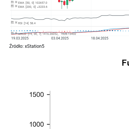
Ź
ródło: xStation5