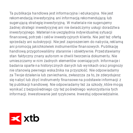
Ta publikacja handlowa jest informacyjna i edukacyjna. Nie jest
rekomendacją inwestycyjną ani informacją rekomendującą lub
sugerującą strategię inwestycyjną. W materiale nie sugerujemy
żadnej strategii inwestycyjnej ani nie świadczymy usługi doradztwa
inwestycyjnego. Materiał nie uwzględnia indywidualnej sytuacji
finansowej, potrzeb i celów inwestycyjnych klienta. Nie jest też ofertą
sprzedaży ani subskrypcji. Nie jest zaproszeniem do nabycia, reklamą
ani promocją jakichkolwiek instrumentów finansowych. Publikację
handlową przygotowaliśmy starannie i obiektywnie. Przedstawiamy
stan faktyczny znany autorom w chwili tworzenia dokumentu. Nie
umieszczamy w nim żadnych elementów oceniających. Informacje i
badania oparte na historycznych danych lub wynikach oraz prognozy
nie stanowią pewnego wskaźnika na przyszłość. Nie odpowiadamy
za Twoje działania lub zaniechania, zwłaszcza za to, że zdecydujesz
się nabyć lub zbyć instrumenty finansowe na podstawie informacji z
tej publikacji handlowej. Nie odpowiadamy też za szkody, które mogą
wynikać z bezpośredniego czy też pośredniego wykorzystania tych
informacji. Inwestowanie jest ryzykowne. Inwestuj odpowiedzialnie.