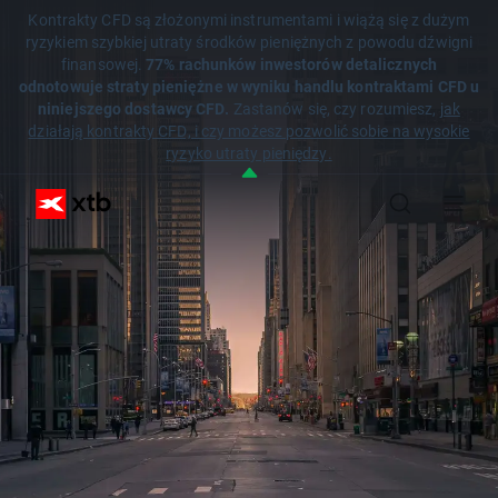
Kontrakty CFD są złożonymi instrumentami i wiążą się z dużym
ryzykiem szybkiej utraty środków pieniężnych z powodu dźwigni
finansowej.
77% rachunków inwestorów detalicznych
odnotowuje straty pieniężne w wyniku handlu kontraktami CFD u
niniejszego dostawcy CFD.
Zastanów się, czy rozumiesz,
jak
działają kontrakty CFD, i czy możesz pozwolić sobie na wysokie
ryzyko utraty pieniędzy.