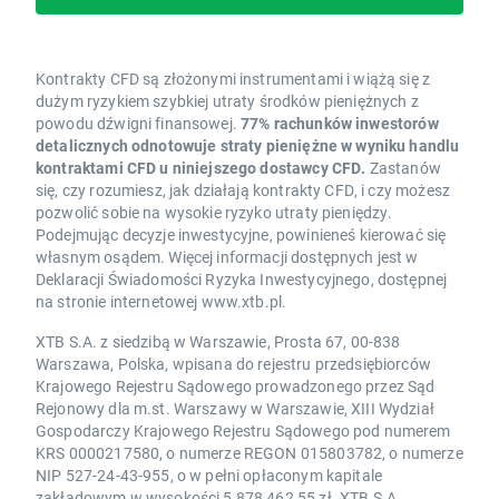
Kontrakty CFD są złożonymi instrumentami i wiążą się z
dużym ryzykiem szybkiej utraty środków pieniężnych z
powodu dźwigni finansowej.
77% rachunków inwestorów
detalicznych odnotowuje straty pieniężne w wyniku handlu
kontraktami CFD u niniejszego dostawcy CFD.
Zastanów
się, czy rozumiesz, jak działają kontrakty CFD, i czy możesz
pozwolić sobie na wysokie ryzyko utraty pieniędzy.
Podejmując decyzje inwestycyjne, powinieneś kierować się
własnym osądem. Więcej informacji dostępnych jest w
Deklaracji Świadomości Ryzyka Inwestycyjnego, dostępnej
na stronie internetowej www.xtb.pl.
XTB S.A. z siedzibą w Warszawie, Prosta 67, 00-838
Warszawa, Polska, wpisana do rejestru przedsiębiorców
Krajowego Rejestru Sądowego prowadzonego przez Sąd
Rejonowy dla m.st. Warszawy w Warszawie, XIII Wydział
Gospodarczy Krajowego Rejestru Sądowego pod numerem
KRS 0000217580, o numerze REGON 015803782, o numerze
NIP 527-24-43-955, o w pełni opłaconym kapitale
zakładowym w wysokości 5 878 462,55 zł. XTB S.A.