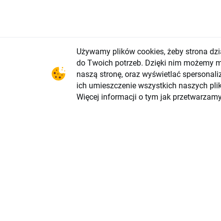
Używamy plików cookies, żeby strona dzi
Ta publik
informacj
do Twoich potrzeb. Dzięki nim możemy mi
strategii
naszą stronę, oraz wyświetlać spersonali
indywidual
sprzedaży
ich umieszczenie wszystkich naszych pli
instrumen
Więcej informacji o tym jak przetwarzam
Przedstaw
nim żadny
wynikach 
działania
na podsta
wynikać z
ryzykowne