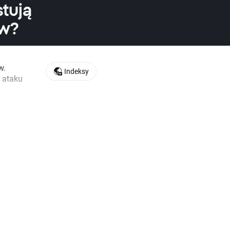
tują
ów?
w.
Indeksy
 ataku