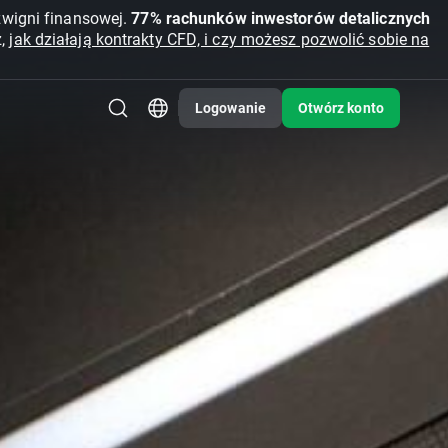
źwigni finansowej.
77% rachunków inwestorów detalicznych
z,
jak działają kontrakty CFD, i czy możesz pozwolić sobie na
Logowanie
Otwórz konto