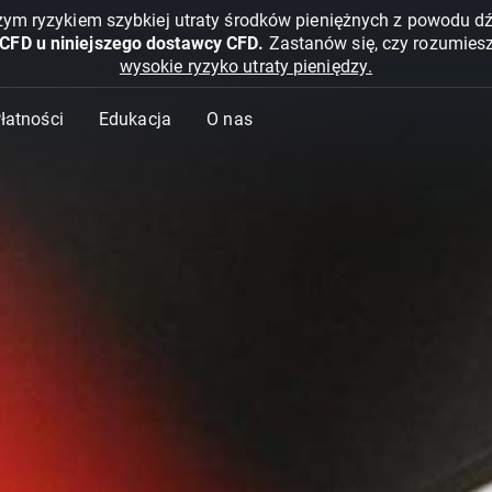
żym ryzykiem szybkiej utraty środków pieniężnych z powodu d
 CFD u niniejszego dostawcy CFD.
Zastanów się, czy rozumies
wysokie ryzyko utraty pieniędzy.
Płatności
Edukacja
O nas