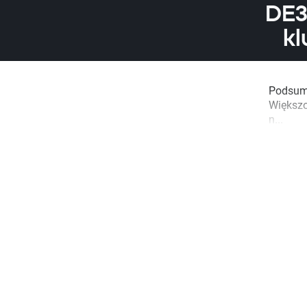
DE3
kl
Podsumo
Większo
n...