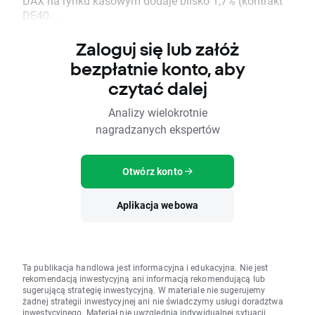
DAX na rynku kasowym dodaje blisko 1,7% (kontrakt
DE40...
Zaloguj się lub załóż
bezpłatnie konto, aby
czytać dalej
Analizy wielokrotnie
nagradzanych ekspertów
Otwórz konto
Aplikacja webowa
Ta publikacja handlowa jest informacyjna i edukacyjna. Nie jest
rekomendacją inwestycyjną ani informacją rekomendującą lub
sugerującą strategię inwestycyjną. W materiale nie sugerujemy
żadnej strategii inwestycyjnej ani nie świadczymy usługi doradztwa
inwestycyjnego. Materiał nie uwzględnia indywidualnej sytuacji