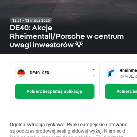
12:51 · 12 marca 2025
DE40: Akcje
Rheimentall/Porsche w centrum
uwagi inwestorów 💡
-
Rheinmet
DE40
CFD
-
RHM.DE, R
Pobierz bezpłatną aplikację
Pobierz be
Ogólna sytuacja rynkowa: Rynki europejskie notowane
są podczas środowej sesji giełdowej wyżej. Niemiecki