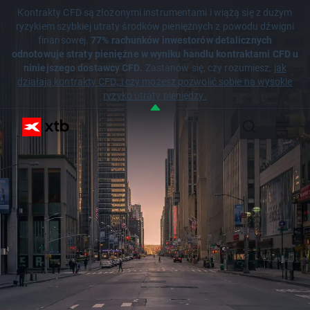
Kontrakty CFD są złożonymi instrumentami i wiążą się z dużym
ryzykiem szybkiej utraty środków pieniężnych z powodu dźwigni
finansowej.
77% rachunków inwestorów detalicznych
odnotowuje straty pieniężne w wyniku handlu kontraktami CFD u
niniejszego dostawcy CFD.
Zastanów się, czy rozumiesz,
jak
działają kontrakty CFD, i czy możesz pozwolić sobie na wysokie
ryzyko utraty pieniędzy.