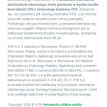
detalicznych odnotowuje straty pieniężne w wyniku handlu
kontraktami CFD u niniejszego dostawcy CFD.
Zastanów
się, czy rozumiesz, jak działają kontrakty CFD, i czy możesz
pozwolić sobie na wysokie ryzyko utraty pieniędzy.
Podejmując decyzje inwestycyjne, powinieneś kierować się
własnym osądem. Więcej informacji dostępnych jest w
Deklaracji Świadomości Ryzyka Inwestycyjnego, dostępnej
na stronie internetowej www.xtb.pl.
XTB S.A. z siedzibą w Warszawie, Prosta 67, 00-838
Warszawa, Polska, wpisana do rejestru przedsiębiorców
Krajowego Rejestru Sądowego prowadzonego przez Sąd
Rejonowy dla m.st. Warszawy w Warszawie, XIII Wydział
Gospodarczy Krajowego Rejestru Sądowego pod numerem
KRS 0000217580, o numerze REGON 015803782, o numerze
NIP 527-24-43-955, o w pełni opłaconym kapitale
zakładowym w wysokości 5 878 462,55 zł. XTB S.A.
prowadzi działalność maklerską na podstawie zezwolenia
udzielonego przez Komisję Papierów Wartościowych i Giełd
oraz podlega nadzorowi Komisji Nadzoru Finansowego.
Copyright 2026 © XTB
•
Ustawienia plików cookie