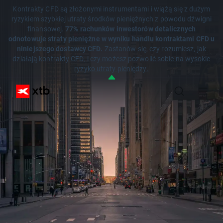
Kontrakty CFD są złożonymi instrumentami i wiążą się z dużym
ryzykiem szybkiej utraty środków pieniężnych z powodu dźwigni
finansowej.
77% rachunków inwestorów detalicznych
odnotowuje straty pieniężne w wyniku handlu kontraktami CFD u
niniejszego dostawcy CFD.
Zastanów się, czy rozumiesz,
jak
działają kontrakty CFD, i czy możesz pozwolić sobie na wysokie
ryzyko utraty pieniędzy.