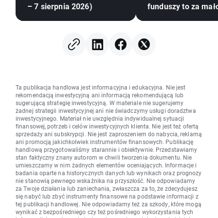
– 7 sierpnia 2026)
funduszy to za mał
Ta publikacja handlowa jest informacyjna i edukacyjna. Nie jest
rekomendacją inwestycyjną ani informacją rekomendującą lub
sugerującą strategię inwestycyjną. W materiale nie sugerujemy
żadnej strategii inwestycyjnej ani nie świadczymy usługi doradztwa
inwestycyjnego. Materiał nie uwzględnia indywidualnej sytuacji
finansowej, potrzeb i celów inwestycyjnych klienta. Nie jest też ofertą
sprzedaży ani subskrypcji. Nie jest zaproszeniem do nabycia, reklamą
ani promocją jakichkolwiek instrumentów finansowych. Publikację
handlową przygotowaliśmy starannie i obiektywnie. Przedstawiamy
stan faktyczny znany autorom w chwili tworzenia dokumentu. Nie
umieszczamy w nim żadnych elementów oceniających. Informacje i
badania oparte na historycznych danych lub wynikach oraz prognozy
nie stanowią pewnego wskaźnika na przyszłość. Nie odpowiadamy
za Twoje działania lub zaniechania, zwłaszcza za to, że zdecydujesz
się nabyć lub zbyć instrumenty finansowe na podstawie informacji z
tej publikacji handlowej. Nie odpowiadamy też za szkody, które mogą
wynikać z bezpośredniego czy też pośredniego wykorzystania tych