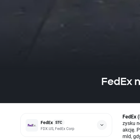
FedEx n
FedEx 
FedEx
STC
zysku n
FDX.US, FedEx Corp
akcję. 
mld, gd