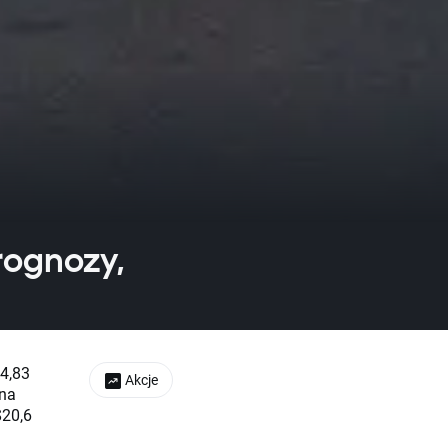
rognozy,
$4,83
Akcje
 na
$20,6