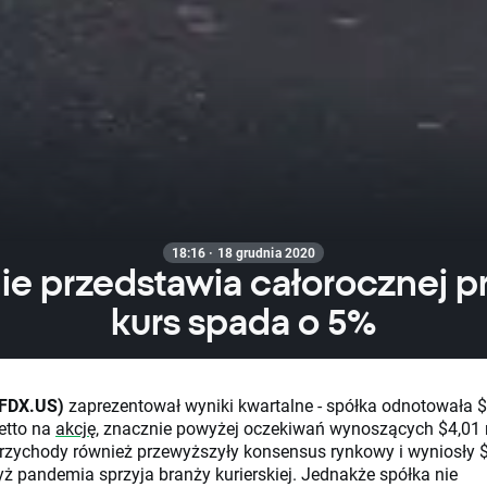
18:16 · 18 grudnia 2020
ie przedstawia całorocznej p
kurs spada o 5%
(FDX.US)
zaprezentował wyniki kwartalne - spółka odnotowała 
etto na
akcję
, znacznie powyżej oczekiwań wynoszących $4,01
Przychody również przewyższyły konsensus rynkowy i wyniosły 
yż pandemia sprzyja branży kurierskiej. Jednakże spółka nie