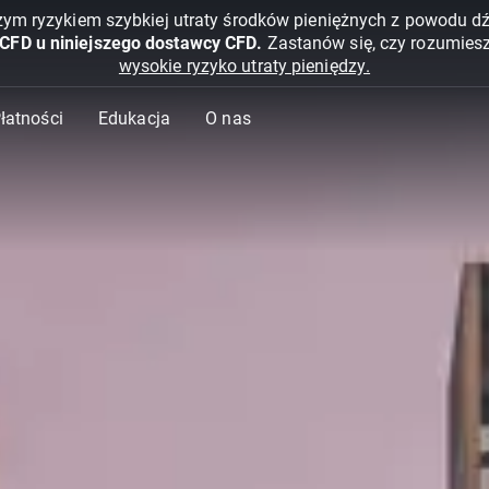
żym ryzykiem szybkiej utraty środków pieniężnych z powodu d
 CFD u niniejszego dostawcy CFD.
Zastanów się, czy rozumies
wysokie ryzyko utraty pieniędzy.
Płatności
Edukacja
O nas