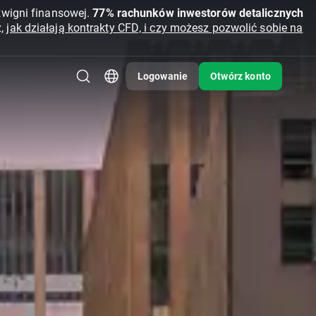
źwigni finansowej.
77% rachunków inwestorów detalicznych
z,
jak działają kontrakty CFD, i czy możesz pozwolić sobie na
Logowanie
Otwórz konto