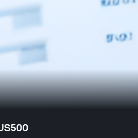
 US500