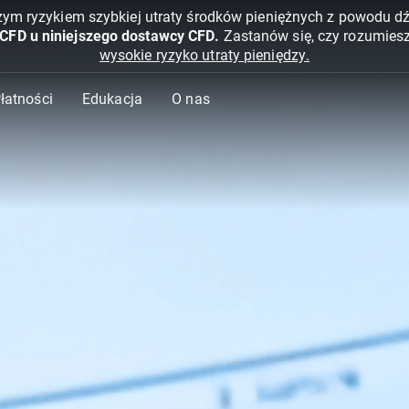
żym ryzykiem szybkiej utraty środków pieniężnych z powodu d
 CFD u niniejszego dostawcy CFD.
Zastanów się, czy rozumies
wysokie ryzyko utraty pieniędzy.
Płatności
Edukacja
O nas