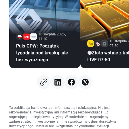
10 sierpnia 2026,
11:10
10 sierpnia 
Puls GPW: Początek
07:50
tygodnia pod kreską, ale
🟡Złoto wstaje z ko
bez wyraźnego
LIVE 07:50
pogorszenia sentymentu
Ta publikacja handlowa jest informacyjna i edukacyjna. Nie jest
rekomendacją inwestycyjną ani informacją rekomendującą lub
sugerującą strategię inwestycyjną. W materiale nie sugerujemy
żadnej strategii inwestycyjnej ani nie świadczymy usługi doradztwa
inwestycyjnego. Materiał nie uwzględnia indywidualnej sytuacji