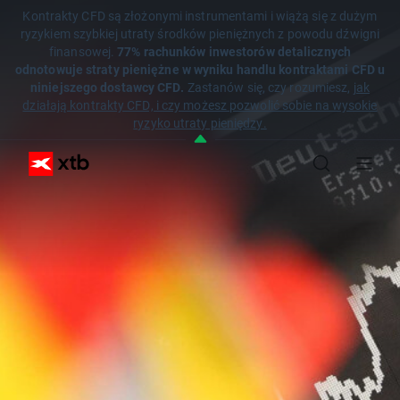
Kontrakty CFD są złożonymi instrumentami i wiążą się z dużym
ryzykiem szybkiej utraty środków pieniężnych z powodu dźwigni
finansowej.
77% rachunków inwestorów detalicznych
odnotowuje straty pieniężne w wyniku handlu kontraktami CFD u
niniejszego dostawcy CFD.
Zastanów się, czy rozumiesz,
jak
działają kontrakty CFD, i czy możesz pozwolić sobie na wysokie
ryzyko utraty pieniędzy.