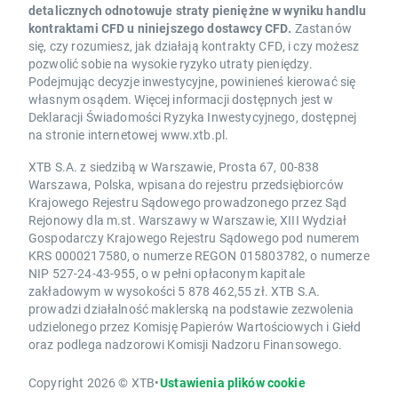
detalicznych odnotowuje straty pieniężne w wyniku handlu
kontraktami CFD u niniejszego dostawcy CFD.
Zastanów
się, czy rozumiesz, jak działają kontrakty CFD, i czy możesz
pozwolić sobie na wysokie ryzyko utraty pieniędzy.
Podejmując decyzje inwestycyjne, powinieneś kierować się
własnym osądem. Więcej informacji dostępnych jest w
Deklaracji Świadomości Ryzyka Inwestycyjnego, dostępnej
na stronie internetowej www.xtb.pl.
XTB S.A. z siedzibą w Warszawie, Prosta 67, 00-838
Warszawa, Polska, wpisana do rejestru przedsiębiorców
Krajowego Rejestru Sądowego prowadzonego przez Sąd
Rejonowy dla m.st. Warszawy w Warszawie, XIII Wydział
Gospodarczy Krajowego Rejestru Sądowego pod numerem
KRS 0000217580, o numerze REGON 015803782, o numerze
NIP 527-24-43-955, o w pełni opłaconym kapitale
zakładowym w wysokości 5 878 462,55 zł. XTB S.A.
prowadzi działalność maklerską na podstawie zezwolenia
udzielonego przez Komisję Papierów Wartościowych i Giełd
oraz podlega nadzorowi Komisji Nadzoru Finansowego.
Copyright 2026 © XTB
•
Ustawienia plików cookie