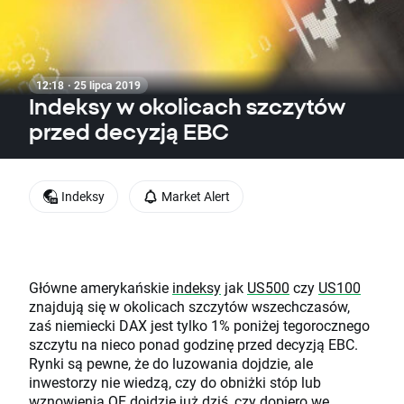
12:18 · 25 lipca 2019
Indeksy w okolicach szczytów
przed decyzją EBC
Indeksy
Market Alert
Główne amerykańskie
indeksy
jak
US500
czy
US100
znajdują się w okolicach szczytów wszechczasów,
zaś niemiecki DAX jest tylko 1% poniżej tegorocznego
szczytu na nieco ponad godzinę przed decyzją EBC.
Rynki są pewne, że do luzowania dojdzie, ale
inwestorzy nie wiedzą, czy do obniżki stóp lub
wznowienia QE dojdzie już dziś, czy dopiero we