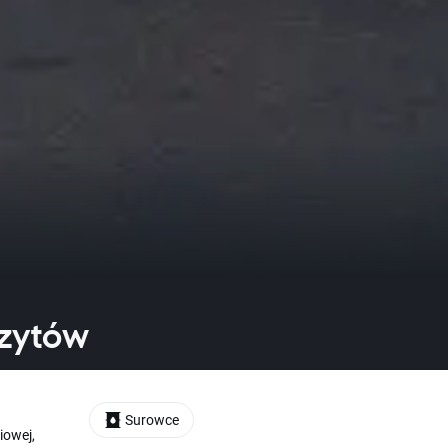
czytów
Surowce
iowej,