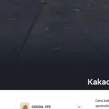
Kakao
Cena kak
spowodow
COCOA
CFD