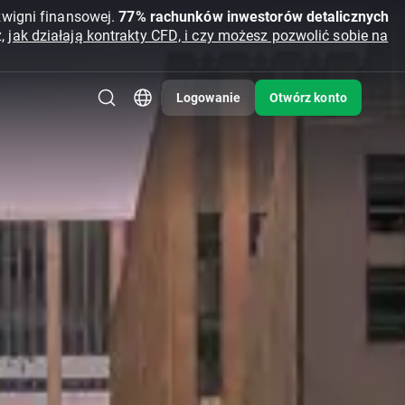
źwigni finansowej.
77% rachunków inwestorów detalicznych
z,
jak działają kontrakty CFD, i czy możesz pozwolić sobie na
Logowanie
Otwórz konto