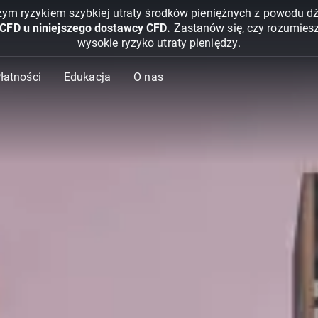
żym ryzykiem szybkiej utraty środków pieniężnych z powodu d
 CFD u niniejszego dostawcy CFD.
Zastanów się, czy rozumies
wysokie ryzyko utraty pieniędzy.
Płatności
Edukacja
O nas