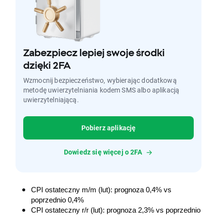
Zabezpiecz lepiej swoje środki
dzięki 2FA
Wzmocnij bezpieczeństwo, wybierając dodatkową
metodę uwierzytelniania kodem SMS albo aplikacją
uwierzytelniającą.
Pobierz aplikację
Dowiedz się więcej o 2FA
CPI ostateczny m/m (lut): prognoza 0,4% vs 
poprzednio 0,4%
CPI ostateczny r/r (lut): prognoza 2,3% vs poprzednio 