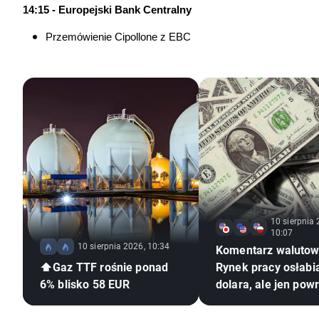
14:15 - Europejski Bank Centralny
Przemówienie Cipollone z EBC
10 sierpnia 
10:07
10 sierpnia 2026, 10:34
Komentarz walutow
⬆️Gaz TTF rośnie ponad
Rynek pracy osłabi
6% blisko 58 EUR
dolara, ale jen pow
słabości