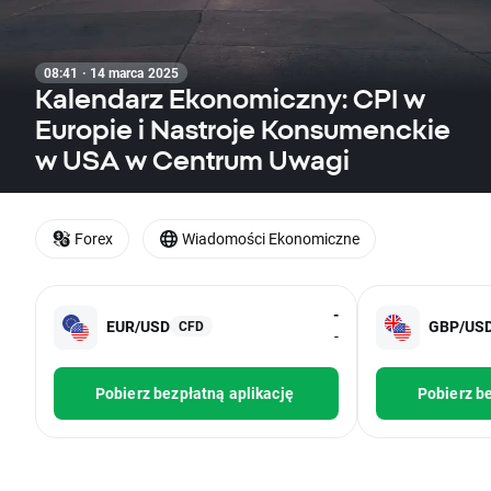
08:41 · 14 marca 2025
Kalendarz Ekonomiczny: CPI w
Europie i Nastroje Konsumenckie
w USA w Centrum Uwagi
Forex
Wiadomości Ekonomiczne
-
EUR/USD
GBP/US
CFD
-
Pobierz bezpłatną aplikację
Pobierz be