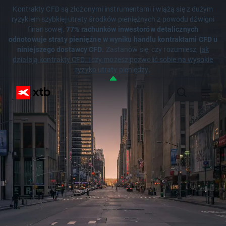
Kontrakty CFD są złożonymi instrumentami i wiążą się z dużym
ryzykiem szybkiej utraty środków pieniężnych z powodu dźwigni
finansowej.
77% rachunków inwestorów detalicznych
odnotowuje straty pieniężne w wyniku handlu kontraktami CFD u
niniejszego dostawcy CFD.
Zastanów się, czy rozumiesz,
jak
działają kontrakty CFD, i czy możesz pozwolić sobie na wysokie
ryzyko utraty pieniędzy.