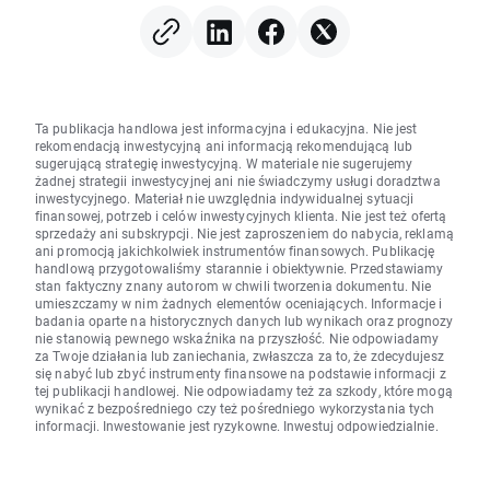
Ta publikacja handlowa jest informacyjna i edukacyjna. Nie jest
rekomendacją inwestycyjną ani informacją rekomendującą lub
sugerującą strategię inwestycyjną. W materiale nie sugerujemy
żadnej strategii inwestycyjnej ani nie świadczymy usługi doradztwa
inwestycyjnego. Materiał nie uwzględnia indywidualnej sytuacji
finansowej, potrzeb i celów inwestycyjnych klienta. Nie jest też ofertą
sprzedaży ani subskrypcji. Nie jest zaproszeniem do nabycia, reklamą
ani promocją jakichkolwiek instrumentów finansowych. Publikację
handlową przygotowaliśmy starannie i obiektywnie. Przedstawiamy
stan faktyczny znany autorom w chwili tworzenia dokumentu. Nie
umieszczamy w nim żadnych elementów oceniających. Informacje i
badania oparte na historycznych danych lub wynikach oraz prognozy
nie stanowią pewnego wskaźnika na przyszłość. Nie odpowiadamy
za Twoje działania lub zaniechania, zwłaszcza za to, że zdecydujesz
się nabyć lub zbyć instrumenty finansowe na podstawie informacji z
tej publikacji handlowej. Nie odpowiadamy też za szkody, które mogą
wynikać z bezpośredniego czy też pośredniego wykorzystania tych
informacji. Inwestowanie jest ryzykowne. Inwestuj odpowiedzialnie.