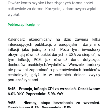
Otwórz konto szybko i bez zbędnych formalności —
całkowicie za darmo. Korzystaj z darmowych wpłat i
wypłat.
Pobierz aplikację
Kalendarz ekonomiczny
na dziś zawiera kilka
interesujących publikacji, z europejskimi danymi o
inflacji jako jedną z nich. Poza tym, inwestorzy
otrzymają również pakiet danych z USA za sierpień, w
tym inflację PCE, jak również dane dotyczące
dochodów osobistych/wydatków. Wreszcie, traderzy
nie powinni zapominać o przemówieniach bankierów
centralnych, gdyż te w ostatnich dniach zwykły
poruszać rynkami.
8:45 - Francja, inflacja CPI za wrzesień. Oczekiwane:
6.0% YoY. Poprzednia: 5,9% YoY
9:55 - Niemcy, stopa bezrobocia za wrzesień.
Oczekiwane: 5.5%. Poprzednia: 5,5%