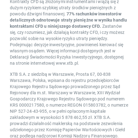
Kontrakty CFD są złożonymi instrumentami i wiążą się z
dużym ryzykiem szybkiej utraty środków pieniężnych z
powodu dźwigni finansowej.
77% rachunków inwestorów
detalicznych odnotowuje straty pieniężne w wyniku handlu
kontraktami CFD u niniejszego dostawcy CFD.
Zastanów
się, czy rozumiesz, jak działają kontrakty CFD, i czy możesz
pozwolić sobie na wysokie ryzyko utraty pieniędzy.
Podejmując decyzje inwestycyjne, powinieneś kierować się
własnym osądem. Więcej informacji dostępnych jest w
Deklaracji Świadomości Ryzyka Inwestycyjnego, dostępnej
na stronie internetowej www.xtb.pl.
XTB S.A. z siedzibą w Warszawie, Prosta 67, 00-838
Warszawa, Polska, wpisana do rejestru przedsiębiorców
Krajowego Rejestru Sądowego prowadzonego przez Sąd
Rejonowy dla m.st. Warszawy w Warszawie, XIII Wydział
Gospodarczy Krajowego Rejestru Sądowego pod numerem
KRS 0000217580, o numerze REGON 015803782, o numerze
NIP 527-24-43-955, o w pełni opłaconym kapitale
zakładowym w wysokości 5 878 462,55 zł. XTB S.A.
prowadzi działalność maklerską na podstawie zezwolenia
udzielonego przez Komisję Papierów Wartościowych i Giełd
oraz podlega nadzorowi Komisji Nadzoru Finansowego.