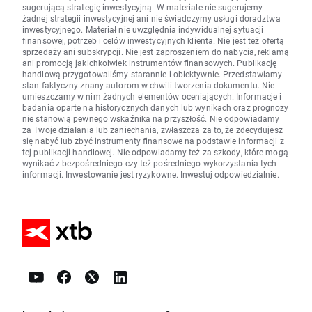
sugerującą strategię inwestycyjną. W materiale nie sugerujemy
żadnej strategii inwestycyjnej ani nie świadczymy usługi doradztwa
inwestycyjnego. Materiał nie uwzględnia indywidualnej sytuacji
finansowej, potrzeb i celów inwestycyjnych klienta. Nie jest też ofertą
sprzedaży ani subskrypcji. Nie jest zaproszeniem do nabycia, reklamą
ani promocją jakichkolwiek instrumentów finansowych. Publikację
handlową przygotowaliśmy starannie i obiektywnie. Przedstawiamy
stan faktyczny znany autorom w chwili tworzenia dokumentu. Nie
umieszczamy w nim żadnych elementów oceniających. Informacje i
badania oparte na historycznych danych lub wynikach oraz prognozy
nie stanowią pewnego wskaźnika na przyszłość. Nie odpowiadamy
za Twoje działania lub zaniechania, zwłaszcza za to, że zdecydujesz
się nabyć lub zbyć instrumenty finansowe na podstawie informacji z
tej publikacji handlowej. Nie odpowiadamy też za szkody, które mogą
wynikać z bezpośredniego czy też pośredniego wykorzystania tych
informacji. Inwestowanie jest ryzykowne. Inwestuj odpowiedzialnie.