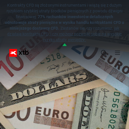
Kontrakty CFD są złożonymi instrumentami i wiążą się z dużym
ryzykiem szybkiej utraty środków pieniężnych z powodu dźwigni
finansowej.
77% rachunków inwestorów detalicznych
odnotowuje straty pieniężne w wyniku handlu kontraktami CFD u
niniejszego dostawcy CFD.
Zastanów się, czy rozumiesz,
jak
działają kontrakty CFD, i czy możesz pozwolić sobie na wysokie
ryzyko utraty pieniędzy.