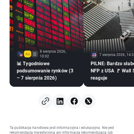
8 sierpnia 2026,
7 sierpnia 2026, 14:
10:02
📊 Tygodniowe
PILNE: Bardzo słab
podsumowanie rynków (3
NFP z USA 🚩 Wall 
– 7 sierpnia 2026)
reaguje
Ta publikacja handlowa jest informacyjna i edukacyjna. Nie jest
rekomendacją inwestycyjną ani informacją rekomendującą lub