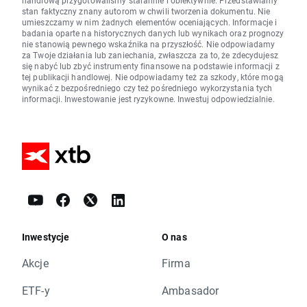
handlową przygotowaliśmy starannie i obiektywnie. Przedstawiamy
stan faktyczny znany autorom w chwili tworzenia dokumentu. Nie
umieszczamy w nim żadnych elementów oceniających. Informacje i
badania oparte na historycznych danych lub wynikach oraz prognozy
nie stanowią pewnego wskaźnika na przyszłość. Nie odpowiadamy
za Twoje działania lub zaniechania, zwłaszcza za to, że zdecydujesz
się nabyć lub zbyć instrumenty finansowe na podstawie informacji z
tej publikacji handlowej. Nie odpowiadamy też za szkody, które mogą
wynikać z bezpośredniego czy też pośredniego wykorzystania tych
informacji. Inwestowanie jest ryzykowne. Inwestuj odpowiedzialnie.
Inwestycje
O nas
Akcje
Firma
ETF-y
Ambasador