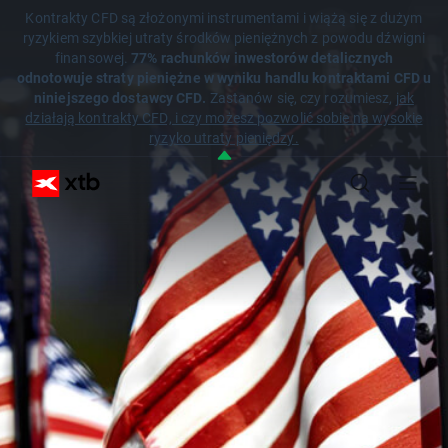
Kontrakty CFD są złożonymi instrumentami i wiążą się z dużym
ryzykiem szybkiej utraty środków pieniężnych z powodu dźwigni
finansowej.
77% rachunków inwestorów detalicznych
odnotowuje straty pieniężne w wyniku handlu kontraktami CFD u
niniejszego dostawcy CFD.
Zastanów się, czy rozumiesz,
jak
działają kontrakty CFD, i czy możesz pozwolić sobie na wysokie
ryzyko utraty pieniędzy.