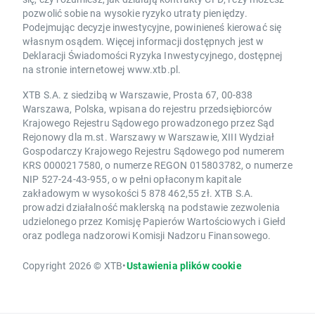
pozwolić sobie na wysokie ryzyko utraty pieniędzy.
Podejmując decyzje inwestycyjne, powinieneś kierować się
własnym osądem. Więcej informacji dostępnych jest w
Deklaracji Świadomości Ryzyka Inwestycyjnego, dostępnej
na stronie internetowej www.xtb.pl.
XTB S.A. z siedzibą w Warszawie, Prosta 67, 00-838
Warszawa, Polska, wpisana do rejestru przedsiębiorców
Krajowego Rejestru Sądowego prowadzonego przez Sąd
Rejonowy dla m.st. Warszawy w Warszawie, XIII Wydział
Gospodarczy Krajowego Rejestru Sądowego pod numerem
KRS 0000217580, o numerze REGON 015803782, o numerze
NIP 527-24-43-955, o w pełni opłaconym kapitale
zakładowym w wysokości 5 878 462,55 zł. XTB S.A.
prowadzi działalność maklerską na podstawie zezwolenia
udzielonego przez Komisję Papierów Wartościowych i Giełd
oraz podlega nadzorowi Komisji Nadzoru Finansowego.
Copyright 2026 © XTB
•
Ustawienia plików cookie