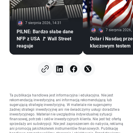
7 sierpnia 2026, 14:31
7 sierpnia 2026,
PILNE: Bardzo słabe dane
NFP z USA 🚩 Wall Street
Dolar i Nasdaq prz
reaguje
kluczowym testem
Ta publikacja handlowa jest informacyjna i edukacyjna. Nie jest
rekomendacją inwestycyjną ani informacją rekomendującą lub
sugerującą strategię inwestycyjną. W materiale nie sugerujemy
żadnej strategii inwestycyjnej ani nie świadczymy usługi doradztwa
inwestycyjnego. Materiał nie uwzględnia indywidualnej sytuacji
finansowej, potrzeb i celów inwestycyjnych klienta. Nie jest też ofertą
sprzedaży ani subskrypcji. Nie jest zaproszeniem do nabycia, reklamą
ani promocją jakichkolwiek instrumentów finansowych. Publikację