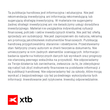
Ta publikacja handlowa jest informacyjna i edukacyjna. Nie jest
rekomendacją inwestycyjną ani informacją rekomendującą lub
sugerującą strategię inwestycyjną. W materiale nie sugerujemy
żadnej strategii inwestycyjnej ani nie świadczymy usługi doradztwa
inwestycyjnego. Materiał nie uwzględnia indywidualnej sytuacji
finansowej, potrzeb i celów inwestycyjnych klienta. Nie jest też ofertą
sprzedaży ani subskrypcji. Nie jest zaproszeniem do nabycia, reklamą
ani promocją jakichkolwiek instrumentów finansowych. Publikację
handlową przygotowaliśmy starannie i obiektywnie. Przedstawiamy
stan faktyczny znany autorom w chwili tworzenia dokumentu. Nie
umieszczamy w nim żadnych elementów oceniających. Informacje i
badania oparte na historycznych danych lub wynikach oraz prognozy
nie stanowią pewnego wskaźnika na przyszłość. Nie odpowiadamy
za Twoje działania lub zaniechania, zwłaszcza za to, że zdecydujesz
się nabyć lub zbyć instrumenty finansowe na podstawie informacji z
tej publikacji handlowej. Nie odpowiadamy też za szkody, które mogą
wynikać z bezpośredniego czy też pośredniego wykorzystania tych
informacji. Inwestowanie jest ryzykowne. Inwestuj odpowiedzialnie.