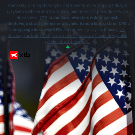
Kontrakty CFD są złożonymi instrumentami i wiążą się z dużym
ryzykiem szybkiej utraty środków pieniężnych z powodu dźwigni
finansowej.
77% rachunków inwestorów detalicznych
odnotowuje straty pieniężne w wyniku handlu kontraktami CFD u
niniejszego dostawcy CFD.
Zastanów się, czy rozumiesz,
jak
działają kontrakty CFD, i czy możesz pozwolić sobie na wysokie
ryzyko utraty pieniędzy.