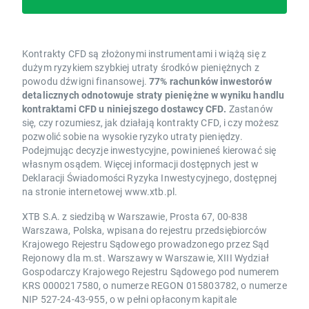
Kontrakty CFD są złożonymi instrumentami i wiążą się z
dużym ryzykiem szybkiej utraty środków pieniężnych z
powodu dźwigni finansowej.
77% rachunków inwestorów
detalicznych odnotowuje straty pieniężne w wyniku handlu
kontraktami CFD u niniejszego dostawcy CFD.
Zastanów
się, czy rozumiesz, jak działają kontrakty CFD, i czy możesz
pozwolić sobie na wysokie ryzyko utraty pieniędzy.
Podejmując decyzje inwestycyjne, powinieneś kierować się
własnym osądem. Więcej informacji dostępnych jest w
Deklaracji Świadomości Ryzyka Inwestycyjnego, dostępnej
na stronie internetowej www.xtb.pl.
XTB S.A. z siedzibą w Warszawie, Prosta 67, 00-838
Warszawa, Polska, wpisana do rejestru przedsiębiorców
Krajowego Rejestru Sądowego prowadzonego przez Sąd
Rejonowy dla m.st. Warszawy w Warszawie, XIII Wydział
Gospodarczy Krajowego Rejestru Sądowego pod numerem
KRS 0000217580, o numerze REGON 015803782, o numerze
NIP 527-24-43-955, o w pełni opłaconym kapitale