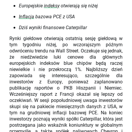
Europejskie
indeksy
otwierają się niżej
Inflacja
bazowa PCE z USA
Dziś wyniki finansowe Caterpillar
Rynki giełdowe otwierają ostatnią sesję giełdową w
tym tygodniu niżej, po wczorajszym późnym
odwróceniu trendu na Wall Street. Oczekuje się jednak,
że niedźwiedzie luki cenowe dla głównych
europejskich indeksów blue chipów będą raczej
niewielkie i nie przekroczą 1%. Najbliższy dzień
zapowiada się interesująco, szczególnie dla
inwestorów z Europy, ponieważ zaplanowano
publikację raportów o PKB Hiszpanii i Niemiec.
Wcześniejszy raport z Francji okazał się lepszy od
oczekiwań. W sesji popołudniowej uwaga inwestorów
skupi się na pakiecie miesięcznych danych z USA, w
tym na grudniowej inflacji bazowej PCE. Na koniec
inwestorzy poznają wyniki spółki Caterpillar, która jest
postrzegana jako wskaźnik koniunktury w globalnym
przemyśle, a także spółek paliwowych Chevron i