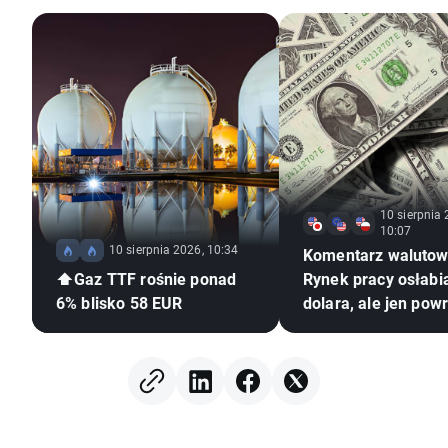
10 sierpnia 
10:07
10 sierpnia 2026, 10:34
Komentarz walutow
⬆️Gaz TTF rośnie ponad
Rynek pracy osłabi
6% blisko 58 EUR
dolara, ale jen pow
słabości