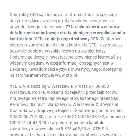
Kontrakty CFD są złożonymi instrumentami i wiążą się z
dużym ryzykiem szybkiej utraty środków pieniężnych z
powodu dźwigni finansowej.
77% rachunków inwestorów
detalicznych odnotowuje straty pieniężne w wyniku handlu
kontraktami CFD u niniejszego dostawcy CFD.
Zastanów
się, czy rozumiesz, jak działają kontrakty CFD, i czy możesz
pozwolić sobie na wysokie ryzyko utraty pieniędzy.
Podejmując decyzje inwestycyjne, powinieneś kierować się
własnym osądem. Więcej informacji dostępnych jest w
Deklaracji Świadomości Ryzyka Inwestycyjnego, dostępnej
na stronie internetowej www.xtb.pl.
XTB S.A. z siedzibą w Warszawie, Prosta 67, 00-838
Warszawa, Polska, wpisana do rejestru przedsiębiorców
Krajowego Rejestru Sądowego prowadzonego przez Sąd
Rejonowy dla m.st. Warszawy w Warszawie, XIII Wydział
Gospodarczy Krajowego Rejestru Sądowego pod numerem
KRS 0000217580, o numerze REGON 015803782, o numerze
NIP 527-24-43-955, o w pełni opłaconym kapitale
zakładowym w wysokości 5 878 462,55 zł. XTB S.A.
prowadzi działalność maklerską na podstawie zezwolenia