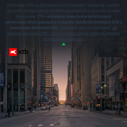
Kontrakty CFD są złożonymi instrumentami i wiążą się z dużym
ryzykiem szybkiej utraty środków pieniężnych z powodu dźwigni
finansowej.
77% rachunków inwestorów detalicznych
odnotowuje straty pieniężne w wyniku handlu kontraktami CFD u
niniejszego dostawcy CFD.
Zastanów się, czy rozumiesz,
jak
działają kontrakty CFD, i czy możesz pozwolić sobie na wysokie
ryzyko utraty pieniędzy.