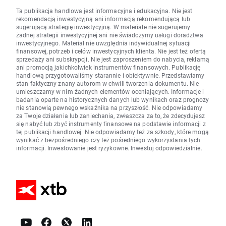
Ta publikacja handlowa jest informacyjna i edukacyjna. Nie jest
rekomendacją inwestycyjną ani informacją rekomendującą lub
sugerującą strategię inwestycyjną. W materiale nie sugerujemy
żadnej strategii inwestycyjnej ani nie świadczymy usługi doradztwa
inwestycyjnego. Materiał nie uwzględnia indywidualnej sytuacji
finansowej, potrzeb i celów inwestycyjnych klienta. Nie jest też ofertą
sprzedaży ani subskrypcji. Nie jest zaproszeniem do nabycia, reklamą
ani promocją jakichkolwiek instrumentów finansowych. Publikację
handlową przygotowaliśmy starannie i obiektywnie. Przedstawiamy
stan faktyczny znany autorom w chwili tworzenia dokumentu. Nie
umieszczamy w nim żadnych elementów oceniających. Informacje i
badania oparte na historycznych danych lub wynikach oraz prognozy
nie stanowią pewnego wskaźnika na przyszłość. Nie odpowiadamy
za Twoje działania lub zaniechania, zwłaszcza za to, że zdecydujesz
się nabyć lub zbyć instrumenty finansowe na podstawie informacji z
tej publikacji handlowej. Nie odpowiadamy też za szkody, które mogą
wynikać z bezpośredniego czy też pośredniego wykorzystania tych
informacji. Inwestowanie jest ryzykowne. Inwestuj odpowiedzialnie.