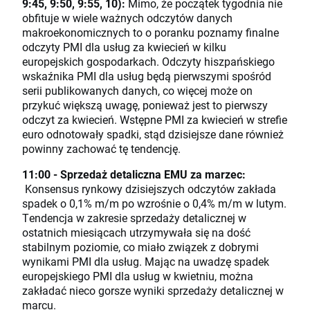
9:45, 9:50, 9:55, 10):
Mimo, że początek tygodnia nie
obfituje w wiele ważnych odczytów danych
makroekonomicznych to o poranku poznamy finalne
odczyty PMI dla usług za kwiecień w kilku
europejskich gospodarkach. Odczyty hiszpańskiego
wskaźnika PMI dla usług będą pierwszymi spośród
serii publikowanych danych, co więcej może on
przykuć większą uwagę, ponieważ jest to pierwszy
odczyt za kwiecień. Wstępne PMI za kwiecień w strefie
euro odnotowały spadki, stąd dzisiejsze dane również
powinny zachować tę tendencję.
11:00 - Sprzedaż detaliczna EMU za marzec:
Konsensus rynkowy dzisiejszych odczytów zakłada
spadek o 0,1% m/m po wzrośnie o 0,4% m/m w lutym.
Tendencja w zakresie sprzedaży detalicznej w
ostatnich miesiącach utrzymywała się na dość
stabilnym poziomie, co miało związek z dobrymi
wynikami PMI dla usług. Mając na uwadzę spadek
europejskiego PMI dla usług w kwietniu, można
zakładać nieco gorsze wyniki sprzedaży detalicznej w
marcu.