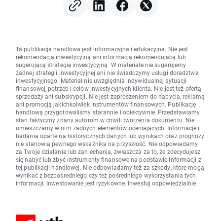
Ta publikacja handlowa jest informacyjna i edukacyjna. Nie jest
rekomendacją inwestycyjną ani informacją rekomendującą lub
sugerującą strategię inwestycyjną. W materiale nie sugerujemy
żadnej strategii inwestycyjnej ani nie świadczymy usługi doradztwa
inwestycyjnego. Materiał nie uwzględnia indywidualnej sytuacji
finansowej, potrzeb i celów inwestycyjnych klienta. Nie jest też ofertą
sprzedaży ani subskrypcji. Nie jest zaproszeniem do nabycia, reklamą
ani promocją jakichkolwiek instrumentów finansowych. Publikację
handlową przygotowaliśmy starannie i obiektywnie. Przedstawiamy
stan faktyczny znany autorom w chwili tworzenia dokumentu. Nie
umieszczamy w nim żadnych elementów oceniających. Informacje i
badania oparte na historycznych danych lub wynikach oraz prognozy
nie stanowią pewnego wskaźnika na przyszłość. Nie odpowiadamy
za Twoje działania lub zaniechania, zwłaszcza za to, że zdecydujesz
się nabyć lub zbyć instrumenty finansowe na podstawie informacji z
tej publikacji handlowej. Nie odpowiadamy też za szkody, które mogą
wynikać z bezpośredniego czy też pośredniego wykorzystania tych
informacji. Inwestowanie jest ryzykowne. Inwestuj odpowiedzialnie.