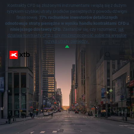
Kontrakty CFD są złożonymi instrumentami i wiążą się z dużym
ryzykiem szybkiej utraty środków pieniężnych z powodu dźwigni
finansowej.
77% rachunków inwestorów detalicznych
odnotowuje straty pieniężne w wyniku handlu kontraktami CFD u
niniejszego dostawcy CFD.
Zastanów się, czy rozumiesz,
jak
działają kontrakty CFD, i czy możesz pozwolić sobie na wysokie
ryzyko utraty pieniędzy.