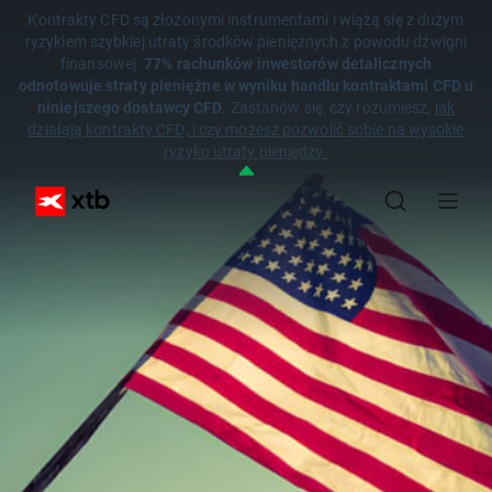
Kontrakty CFD są złożonymi instrumentami i wiążą się z dużym
ryzykiem szybkiej utraty środków pieniężnych z powodu dźwigni
finansowej.
77% rachunków inwestorów detalicznych
odnotowuje straty pieniężne w wyniku handlu kontraktami CFD u
niniejszego dostawcy CFD.
Zastanów się, czy rozumiesz,
jak
działają kontrakty CFD, i czy możesz pozwolić sobie na wysokie
ryzyko utraty pieniędzy.