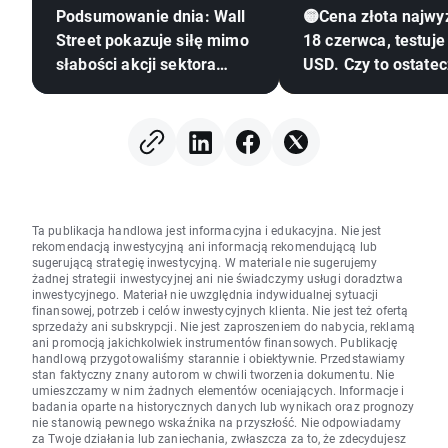
Podsumowanie dnia: Wall
🟡Cena złota najwy
Street pokazuje siłę mimo
18 czerwca, testuje
słabości akcji sektora
USD. Czy to ostate
pamięci 🗽 WIG20 zamyka
zwrot?
sesję powyżej 4000
punktów
Ta publikacja handlowa jest informacyjna i edukacyjna. Nie jest
rekomendacją inwestycyjną ani informacją rekomendującą lub
sugerującą strategię inwestycyjną. W materiale nie sugerujemy
żadnej strategii inwestycyjnej ani nie świadczymy usługi doradztwa
inwestycyjnego. Materiał nie uwzględnia indywidualnej sytuacji
finansowej, potrzeb i celów inwestycyjnych klienta. Nie jest też ofertą
sprzedaży ani subskrypcji. Nie jest zaproszeniem do nabycia, reklamą
ani promocją jakichkolwiek instrumentów finansowych. Publikację
handlową przygotowaliśmy starannie i obiektywnie. Przedstawiamy
stan faktyczny znany autorom w chwili tworzenia dokumentu. Nie
umieszczamy w nim żadnych elementów oceniających. Informacje i
badania oparte na historycznych danych lub wynikach oraz prognozy
nie stanowią pewnego wskaźnika na przyszłość. Nie odpowiadamy
za Twoje działania lub zaniechania, zwłaszcza za to, że zdecydujesz