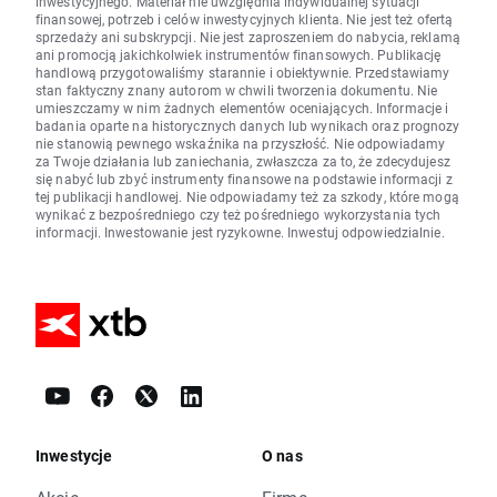
inwestycyjnego. Materiał nie uwzględnia indywidualnej sytuacji
finansowej, potrzeb i celów inwestycyjnych klienta. Nie jest też ofertą
sprzedaży ani subskrypcji. Nie jest zaproszeniem do nabycia, reklamą
ani promocją jakichkolwiek instrumentów finansowych. Publikację
handlową przygotowaliśmy starannie i obiektywnie. Przedstawiamy
stan faktyczny znany autorom w chwili tworzenia dokumentu. Nie
umieszczamy w nim żadnych elementów oceniających. Informacje i
badania oparte na historycznych danych lub wynikach oraz prognozy
nie stanowią pewnego wskaźnika na przyszłość. Nie odpowiadamy
za Twoje działania lub zaniechania, zwłaszcza za to, że zdecydujesz
się nabyć lub zbyć instrumenty finansowe na podstawie informacji z
tej publikacji handlowej. Nie odpowiadamy też za szkody, które mogą
wynikać z bezpośredniego czy też pośredniego wykorzystania tych
informacji. Inwestowanie jest ryzykowne. Inwestuj odpowiedzialnie.
Inwestycje
O nas