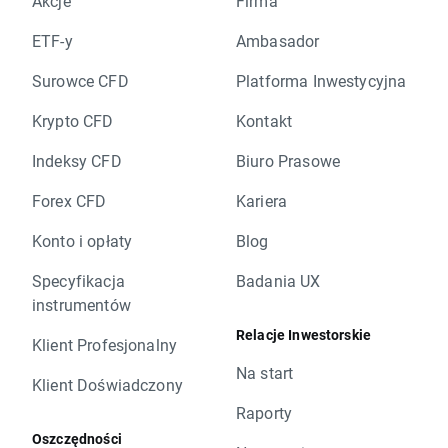
Akcje
Firma
ETF-y
Ambasador
Surowce CFD
Platforma Inwestycyjna
Krypto CFD
Kontakt
Indeksy CFD
Biuro Prasowe
Forex CFD
Kariera
Konto i opłaty
Blog
Specyfikacja
Badania UX
instrumentów
Relacje Inwestorskie
Klient Profesjonalny
Na start
Klient Doświadczony
Raporty
Oszczędności