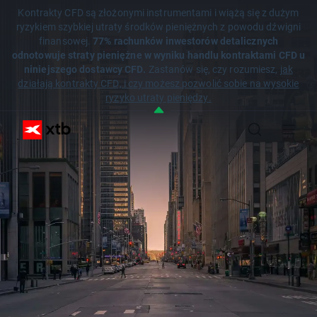
Kontrakty CFD są złożonymi instrumentami i wiążą się z dużym
ryzykiem szybkiej utraty środków pieniężnych z powodu dźwigni
finansowej.
77% rachunków inwestorów detalicznych
odnotowuje straty pieniężne w wyniku handlu kontraktami CFD u
niniejszego dostawcy CFD.
Zastanów się, czy rozumiesz,
jak
działają kontrakty CFD, i czy możesz pozwolić sobie na wysokie
ryzyko utraty pieniędzy.