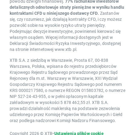
powodu dźwigni finansowej.
77% rachunków inwestorów
detalicznych odnotowuje straty pieniężne w wyniku handlu
kontraktami CFD u niniejszego dostawcy CFD.
Zastanów
się, czy rozumiesz, jak działają kontrakty CFD, i czy możesz
pozwolić sobie na wysokie ryzyko utraty pieniędzy.
Podejmując decyzje inwestycyjne, powinieneś kierować się
własnym osądem. Więcej informacji dostępnych jest w
Deklaracji Świadomości Ryzyka Inwestycyjnego, dostępnej
na stronie internetowej www.xtb.pl.
XTB S.A. z siedzibą w Warszawie, Prosta 67, 00-838
Warszawa, Polska, wpisana do rejestru przedsiębiorców
Krajowego Rejestru Sądowego prowadzonego przez Sąd
Rejonowy dla m.st. Warszawy w Warszawie, XIII Wydział
Gospodarczy Krajowego Rejestru Sądowego pod numerem
KRS 0000217580, o numerze REGON 015803782, o numerze
NIP 527-24-43-955, o w pełni opłaconym kapitale
zakładowym w wysokości 5 878 462,55 zł. XTB S.A.
prowadzi działalność maklerską na podstawie zezwolenia
udzielonego przez Komisję Papierów Wartościowych i Giełd
oraz podlega nadzorowi Komisji Nadzoru Finansowego.
Copyright 2026 © XTB
•
Ustawienia plików cookie