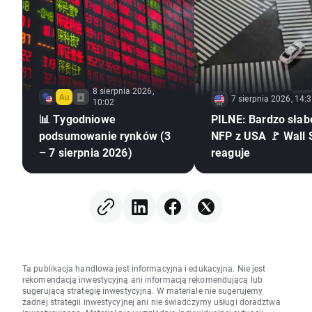
8 sierpnia 2026,
7 sierpnia 2026, 14:
10:02
📊 Tygodniowe
PILNE: Bardzo słab
podsumowanie rynków (3
NFP z USA 🚩 Wall 
– 7 sierpnia 2026)
reaguje
Ta publikacja handlowa jest informacyjna i edukacyjna. Nie jest
rekomendacją inwestycyjną ani informacją rekomendującą lub
sugerującą strategię inwestycyjną. W materiale nie sugerujemy
żadnej strategii inwestycyjnej ani nie świadczymy usługi doradztwa