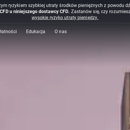
żym ryzykiem szybkiej utraty środków pieniężnych z powodu d
 CFD u niniejszego dostawcy CFD.
Zastanów się, czy rozumies
wysokie ryzyko utraty pieniędzy.
Płatności
Edukacja
O nas