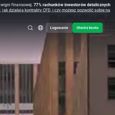
źwigni finansowej.
77% rachunków inwestorów detalicznych
z,
jak działają kontrakty CFD, i czy możesz pozwolić sobie na
Logowanie
Otwórz konto