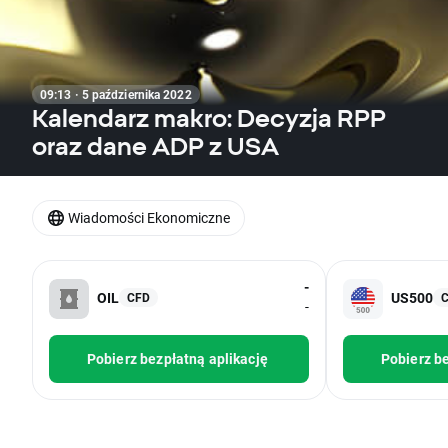
09:13 · 5 października 2022
Kalendarz makro: Decyzja RPP
oraz dane ADP z USA
Wiadomości Ekonomiczne
-
OIL
US500
CFD
-
Pobierz bezpłatną aplikację
Pobierz be