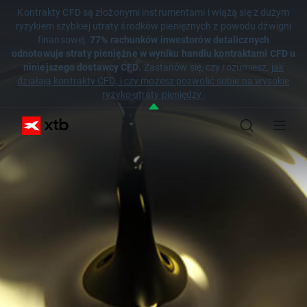
Kontrakty CFD są złożonymi instrumentami i wiążą się z dużym
ryzykiem szybkiej utraty środków pieniężnych z powodu dźwigni
finansowej.
77% rachunków inwestorów detalicznych
odnotowuje straty pieniężne w wyniku handlu kontraktami CFD u
niniejszego dostawcy CFD.
Zastanów się, czy rozumiesz,
jak
działają kontrakty CFD, i czy możesz pozwolić sobie na wysokie
ryzyko utraty pieniędzy.