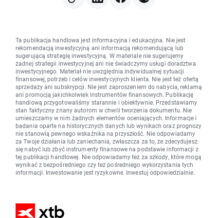
Ta publikacja handlowa jest informacyjna i edukacyjna. Nie jest
rekomendacją inwestycyjną ani informacją rekomendującą lub
sugerującą strategię inwestycyjną. W materiale nie sugerujemy
żadnej strategii inwestycyjnej ani nie świadczymy usługi doradztwa
inwestycyjnego. Materiał nie uwzględnia indywidualnej sytuacji
finansowej, potrzeb i celów inwestycyjnych klienta. Nie jest też ofertą
sprzedaży ani subskrypcji. Nie jest zaproszeniem do nabycia, reklamą
ani promocją jakichkolwiek instrumentów finansowych. Publikację
handlową przygotowaliśmy starannie i obiektywnie. Przedstawiamy
stan faktyczny znany autorom w chwili tworzenia dokumentu. Nie
umieszczamy w nim żadnych elementów oceniających. Informacje i
badania oparte na historycznych danych lub wynikach oraz prognozy
nie stanowią pewnego wskaźnika na przyszłość. Nie odpowiadamy
za Twoje działania lub zaniechania, zwłaszcza za to, że zdecydujesz
się nabyć lub zbyć instrumenty finansowe na podstawie informacji z
tej publikacji handlowej. Nie odpowiadamy też za szkody, które mogą
wynikać z bezpośredniego czy też pośredniego wykorzystania tych
informacji. Inwestowanie jest ryzykowne. Inwestuj odpowiedzialnie.