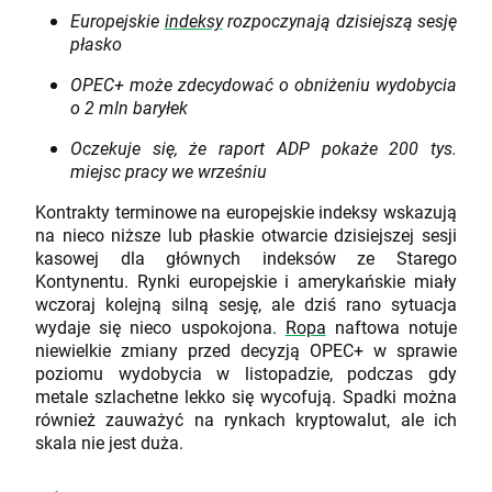
Europejskie
indeksy
rozpoczynają dzisiejszą sesję
płasko
OPEC+ może zdecydować o obniżeniu wydobycia
o 2 mln baryłek
Oczekuje się, że raport ADP pokaże 200 tys.
miejsc pracy we wrześniu
Kontrakty terminowe na europejskie indeksy wskazują
na nieco niższe lub płaskie otwarcie dzisiejszej sesji
kasowej dla głównych indeksów ze Starego
Kontynentu. Rynki europejskie i amerykańskie miały
wczoraj kolejną silną sesję, ale dziś rano sytuacja
wydaje się nieco uspokojona.
Ropa
naftowa notuje
niewielkie zmiany przed decyzją OPEC+ w sprawie
poziomu wydobycia w listopadzie, podczas gdy
metale szlachetne lekko się wycofują. Spadki można
również zauważyć na rynkach kryptowalut, ale ich
skala nie jest duża.