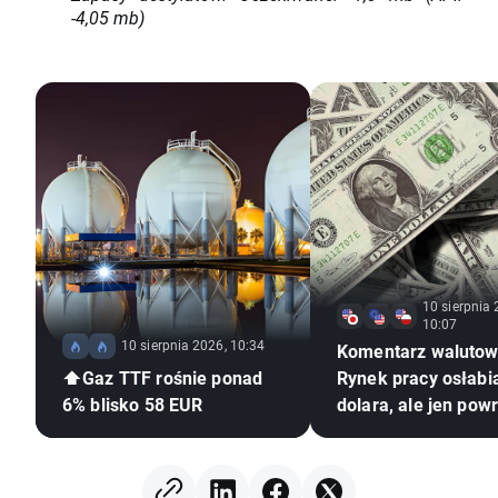
-4,05 mb)
10 sierpnia 
10:07
10 sierpnia 2026, 10:34
Komentarz walutow
⬆️Gaz TTF rośnie ponad
Rynek pracy osłabi
6% blisko 58 EUR
dolara, ale jen pow
słabości