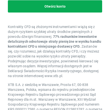
Otwórz konto
Kontrakty CFD są złożonymi instrumentami i wiążą się z
dużym ryzykiem szybkiej utraty środków pieniężnych z
powodu dźwigni finansowej.
77% rachunków inwestorów
detalicznych odnotowuje straty pieniężne w wyniku handlu
kontraktami CFD u niniejszego dostawcy CFD.
Zastanów
się, czy rozumiesz, jak działają kontrakty CFD, i czy możesz
pozwolić sobie na wysokie ryzyko utraty pieniędzy.
Podejmując decyzje inwestycyjne, powinieneś kierować się
własnym osądem. Więcej informacji dostępnych jest w
Deklaracji Świadomości Ryzyka Inwestycyjnego, dostępnej
na stronie internetowej www.xtb.pl.
XTB S.A. z siedzibą w Warszawie, Prosta 67, 00-838
Warszawa, Polska, wpisana do rejestru przedsiębiorców
Krajowego Rejestru Sądowego prowadzonego przez Sąd
Rejonowy dla m.st. Warszawy w Warszawie, XIII Wydział
Gospodarczy Krajowego Rejestru Sądowego pod numerem
KRS 0000217580, o numerze REGON 015803782, o numerze