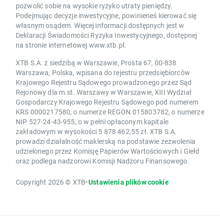
pozwolić sobie na wysokie ryzyko utraty pieniędzy.
Podejmując decyzje inwestycyjne, powinieneś kierować się
własnym osądem. Więcej informacji dostępnych jest w
Deklaracji Świadomości Ryzyka Inwestycyjnego, dostępnej
na stronie internetowej www.xtb.pl.
XTB S.A. z siedzibą w Warszawie, Prosta 67, 00-838
Warszawa, Polska, wpisana do rejestru przedsiębiorców
Krajowego Rejestru Sądowego prowadzonego przez Sąd
Rejonowy dla m.st. Warszawy w Warszawie, XIII Wydział
Gospodarczy Krajowego Rejestru Sądowego pod numerem
KRS 0000217580, o numerze REGON 015803782, o numerze
NIP 527-24-43-955, o w pełni opłaconym kapitale
zakładowym w wysokości 5 878 462,55 zł. XTB S.A.
prowadzi działalność maklerską na podstawie zezwolenia
udzielonego przez Komisję Papierów Wartościowych i Giełd
oraz podlega nadzorowi Komisji Nadzoru Finansowego.
Copyright 2026 © XTB
•
Ustawienia plików cookie