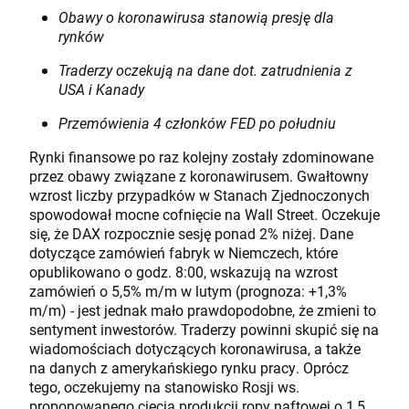
Obawy o koronawirusa stanowią presję dla
rynków
Traderzy oczekują na dane dot. zatrudnienia z
USA i Kanady
Przemówienia 4 członków FED po południu
Rynki finansowe po raz kolejny zostały zdominowane
przez obawy związane z koronawirusem. Gwałtowny
wzrost liczby przypadków w Stanach Zjednoczonych
spowodował mocne cofnięcie na Wall Street. Oczekuje
się, że DAX rozpocznie sesję ponad 2% niżej. Dane
dotyczące zamówień fabryk w Niemczech, które
opublikowano o godz. 8:00, wskazują na wzrost
zamówień o 5,5% m/m w lutym (prognoza: +1,3%
m/m) - jest jednak mało prawdopodobne, że zmieni to
sentyment inwestorów. Traderzy powinni skupić się na
wiadomościach dotyczących koronawirusa, a także
na danych z amerykańskiego rynku pracy. Oprócz
tego, oczekujemy na stanowisko Rosji ws.
proponowanego cięcia produkcji ropy naftowej o 1,5