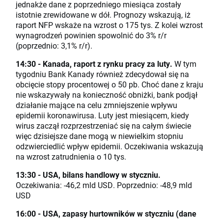
jednakże dane z poprzedniego miesiąca zostały
istotnie zrewidowane w dół. Prognozy wskazują, iż
raport NFP wskaże na wzrost o 175 tys. Z kolei wzrost
wynagrodzeń powinien spowolnić do 3% r/r
(poprzednio: 3,1% r/r).
14:30 - Kanada, raport z rynku pracy za luty.
W tym
tygodniu Bank Kanady również zdecydował się na
obcięcie stopy procentowej o 50 pb. Choć dane z kraju
nie wskazywały na konieczność obniżki, bank podjął
działanie mające na celu zmniejszenie wpływu
epidemii koronawirusa. Luty jest miesiącem, kiedy
wirus zaczął rozprzestrzeniać się na całym świecie
więc dzisiejsze dane mogą w niewielkim stopniu
odzwierciedlić wpływ epidemii. Oczekiwania wskazują
na wzrost zatrudnienia o 10 tys.
13:30 - USA, bilans handlowy w styczniu.
Oczekiwania: -46,2 mld USD. Poprzednio: -48,9 mld
USD
16:00 - USA, zapasy hurtowników w styczniu (dane