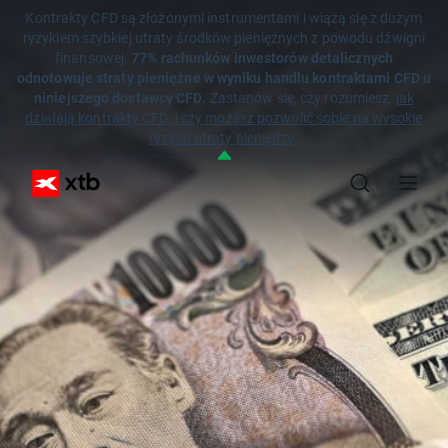
Kontrakty CFD są złożonymi instrumentami i wiążą się z dużym
ryzykiem szybkiej utraty środków pieniężnych z powodu dźwigni
finansowej.
77% rachunków inwestorów detalicznych
odnotowuje straty pieniężne w wyniku handlu kontraktami CFD u
niniejszego dostawcy CFD.
Zastanów się, czy rozumiesz,
jak
działają kontrakty CFD, i czy możesz pozwolić sobie na wysokie
ryzyko utraty pieniędzy.