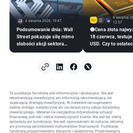
6 sierpnia 2
6 sierpnia 2026, 19:47
12:57
Podsumowanie dnia: Wall
🟡Cena złota najwy
Street pokazuje siłę mimo
18 czerwca, testuje
słabości akcji sektora
USD. Czy to ostate
pamięci 🗽 WIG20 zamyka
zwrot?
sesję powyżej 4000
punktów
Ta publikacja handlowa jest informacyjna i edukacyjna. Nie jest
rekomendacją inwestycyjną ani informacją rekomendującą lub
sugerującą strategię inwestycyjną. W materiale nie sugerujemy
żadnej strategii inwestycyjnej ani nie świadczymy usługi doradztwa
inwestycyjnego. Materiał nie uwzględnia indywidualnej sytuacji
finansowej, potrzeb i celów inwestycyjnych klienta. Nie jest też ofertą
sprzedaży ani subskrypcji. Nie jest zaproszeniem do nabycia, reklamą
ani promocją jakichkolwiek instrumentów finansowych. Publikację
handlową przygotowaliśmy starannie i obiektywnie. Przedstawiamy