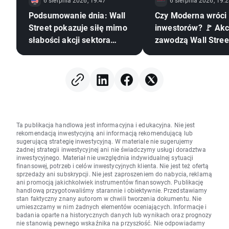
Podsumowanie dnia: Wall
Czy Moderna wróci 
Street pokazuje siłę mimo
inwestorów? 🚩 Akcje
słabości akcji sektora
zawodzą Wall Stre
pamięci 🗽 WIG20 zamyka
nowej szczepionki
sesję powyżej 4000
punktów
Ta publikacja handlowa jest informacyjna i edukacyjna. Nie jest
rekomendacją inwestycyjną ani informacją rekomendującą lub
sugerującą strategię inwestycyjną. W materiale nie sugerujemy
żadnej strategii inwestycyjnej ani nie świadczymy usługi doradztwa
inwestycyjnego. Materiał nie uwzględnia indywidualnej sytuacji
finansowej, potrzeb i celów inwestycyjnych klienta. Nie jest też ofertą
sprzedaży ani subskrypcji. Nie jest zaproszeniem do nabycia, reklamą
ani promocją jakichkolwiek instrumentów finansowych. Publikację
handlową przygotowaliśmy starannie i obiektywnie. Przedstawiamy
stan faktyczny znany autorom w chwili tworzenia dokumentu. Nie
umieszczamy w nim żadnych elementów oceniających. Informacje i
badania oparte na historycznych danych lub wynikach oraz prognozy
nie stanowią pewnego wskaźnika na przyszłość. Nie odpowiadamy