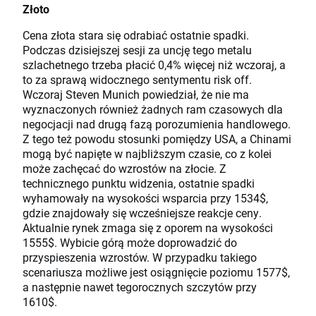
Złoto
Cena złota stara się odrabiać ostatnie spadki.
Podczas dzisiejszej sesji za uncję tego metalu
szlachetnego trzeba płacić 0,4% więcej niż wczoraj, a
to za sprawą widocznego sentymentu risk off.
Wczoraj Steven Munich powiedział, że nie ma
wyznaczonych również żadnych ram czasowych dla
negocjacji nad drugą fazą porozumienia handlowego.
Z tego też powodu stosunki pomiędzy USA, a Chinami
mogą być napięte w najbliższym czasie, co z kolei
może zachęcać do wzrostów na złocie. Z
technicznego punktu widzenia, ostatnie spadki
wyhamowały na wysokości wsparcia przy 1534$,
gdzie znajdowały się wcześniejsze reakcje ceny.
Aktualnie rynek zmaga się z oporem na wysokości
1555$. Wybicie górą może doprowadzić do
przyspieszenia wzrostów. W przypadku takiego
scenariusza możliwe jest osiągnięcie poziomu 1577$,
a następnie nawet tegorocznych szczytów przy
1610$.