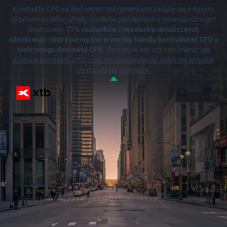
Kontrakty CFD są złożonymi instrumentami i wiążą się z dużym
ryzykiem szybkiej utraty środków pieniężnych z powodu dźwigni
finansowej.
77% rachunków inwestorów detalicznych
odnotowuje straty pieniężne w wyniku handlu kontraktami CFD u
niniejszego dostawcy CFD.
Zastanów się, czy rozumiesz,
jak
działają kontrakty CFD, i czy możesz pozwolić sobie na wysokie
ryzyko utraty pieniędzy.