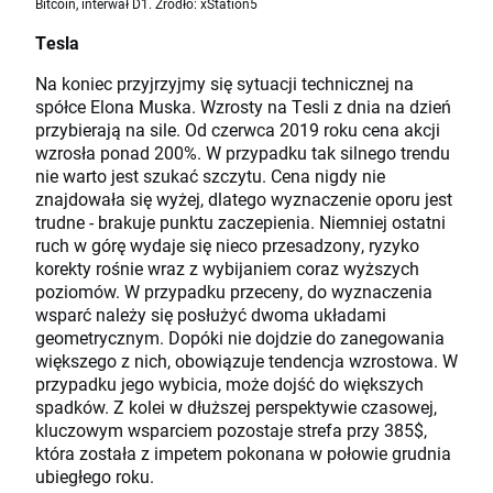
Bitcoin, interwał D1. Źródło: xStation5
Tesla
Na koniec przyjrzyjmy się sytuacji technicznej na
spółce Elona Muska. Wzrosty na Tesli z dnia na dzień
przybierają na sile. Od czerwca 2019 roku cena akcji
wzrosła ponad 200%. W przypadku tak silnego trendu
nie warto jest szukać szczytu. Cena nigdy nie
znajdowała się wyżej, dlatego wyznaczenie oporu jest
trudne - brakuje punktu zaczepienia. Niemniej ostatni
ruch w górę wydaje się nieco przesadzony, ryzyko
korekty rośnie wraz z wybijaniem coraz wyższych
poziomów. W przypadku przeceny, do wyznaczenia
wsparć należy się posłużyć dwoma układami
geometrycznym. Dopóki nie dojdzie do zanegowania
większego z nich, obowiązuje tendencja wzrostowa. W
przypadku jego wybicia, może dojść do większych
spadków. Z kolei w dłuższej perspektywie czasowej,
kluczowym wsparciem pozostaje strefa przy 385$,
która została z impetem pokonana w połowie grudnia
ubiegłego roku.