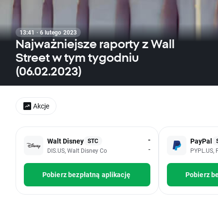
13:41 · 6 lutego 2023
Najważniejsze raporty z Wall
Street w tym tygodniu
(06.02.2023)
Akcje
-
Walt Disney
PayPal
STC
-
DIS.US, Walt Disney Co
PYPL.US, 
Pobierz bezpłatną aplikację
Pobierz be