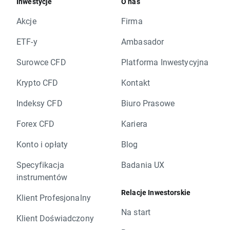
Inwestycje
O nas
Akcje
Firma
ETF-y
Ambasador
Surowce CFD
Platforma Inwestycyjna
Krypto CFD
Kontakt
Indeksy CFD
Biuro Prasowe
Forex CFD
Kariera
Konto i opłaty
Blog
Specyfikacja
Badania UX
instrumentów
Relacje Inwestorskie
Klient Profesjonalny
Na start
Klient Doświadczony