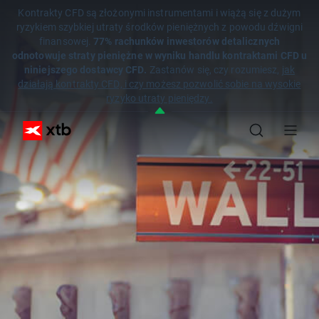
Kontrakty CFD są złożonymi instrumentami i wiążą się z dużym
ryzykiem szybkiej utraty środków pieniężnych z powodu dźwigni
finansowej.
77% rachunków inwestorów detalicznych
odnotowuje straty pieniężne w wyniku handlu kontraktami CFD u
niniejszego dostawcy CFD.
Zastanów się, czy rozumiesz,
jak
działają kontrakty CFD, i czy możesz pozwolić sobie na wysokie
ryzyko utraty pieniędzy.