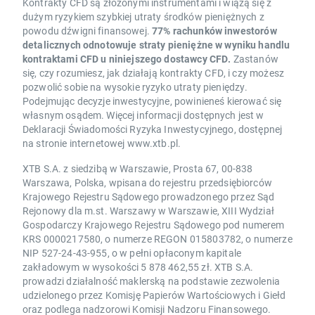
Kontrakty CFD są złożonymi instrumentami i wiążą się z
dużym ryzykiem szybkiej utraty środków pieniężnych z
powodu dźwigni finansowej.
77% rachunków inwestorów
detalicznych odnotowuje straty pieniężne w wyniku handlu
kontraktami CFD u niniejszego dostawcy CFD.
Zastanów
się, czy rozumiesz, jak działają kontrakty CFD, i czy możesz
pozwolić sobie na wysokie ryzyko utraty pieniędzy.
Podejmując decyzje inwestycyjne, powinieneś kierować się
własnym osądem. Więcej informacji dostępnych jest w
Deklaracji Świadomości Ryzyka Inwestycyjnego, dostępnej
na stronie internetowej www.xtb.pl.
XTB S.A. z siedzibą w Warszawie, Prosta 67, 00-838
Warszawa, Polska, wpisana do rejestru przedsiębiorców
Krajowego Rejestru Sądowego prowadzonego przez Sąd
Rejonowy dla m.st. Warszawy w Warszawie, XIII Wydział
Gospodarczy Krajowego Rejestru Sądowego pod numerem
KRS 0000217580, o numerze REGON 015803782, o numerze
NIP 527-24-43-955, o w pełni opłaconym kapitale
zakładowym w wysokości 5 878 462,55 zł. XTB S.A.
prowadzi działalność maklerską na podstawie zezwolenia
udzielonego przez Komisję Papierów Wartościowych i Giełd
oraz podlega nadzorowi Komisji Nadzoru Finansowego.