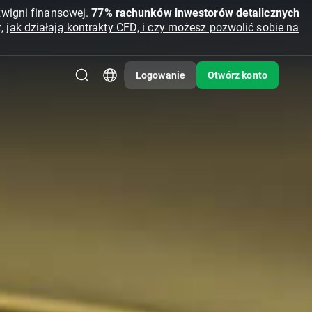
źwigni finansowej.
77% rachunków inwestorów detalicznych
z,
jak działają kontrakty CFD, i czy możesz pozwolić sobie na
Logowanie
Otwórz konto