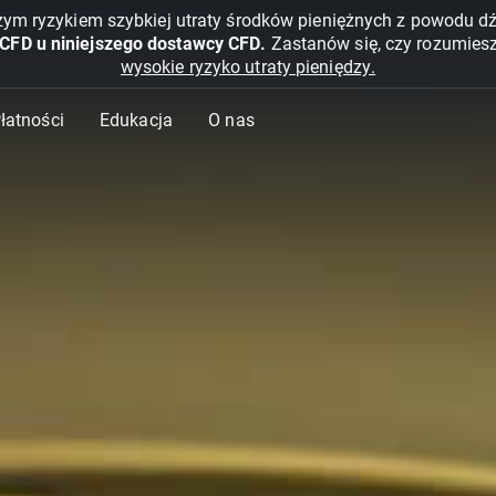
żym ryzykiem szybkiej utraty środków pieniężnych z powodu d
 CFD u niniejszego dostawcy CFD.
Zastanów się, czy rozumies
wysokie ryzyko utraty pieniędzy.
Płatności
Edukacja
O nas