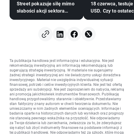
Street pokazuje siłę mimo
18 czerwca, testuje
słabości akcji sektora
USD. Czy to ostate
pamięci 🗽 WIG20 zamyka
zwrot?
sesję powyżej 4000
punktów
Ta publikacja handlowa jest informacyjna i edukacyjna. Nie jest
rekomendacją inwestycyjną ani informacją rekomendującą lub
sugerującą strategię inwestycyjną. W materiale nie sugerujemy
żadnej strategii inwestycyjnej ani nie świadczymy usługi doradztwa
inwestycyjnego. Materiał nie uwzględnia indywidualnej sytuacji
finansowej, potrzeb i celów inwestycyjnych klienta. Nie jest też ofertą
sprzedaży ani subskrypcji. Nie jest zaproszeniem do nabycia, reklamą
ani promocją jakichkolwiek instrumentów finansowych. Publikację
handlową przygotowaliśmy starannie i obiektywnie. Przedstawiamy
stan faktyczny znany autorom w chwili tworzenia dokumentu. Nie
umieszczamy w nim żadnych elementów oceniających. Informacje i
badania oparte na historycznych danych lub wynikach oraz prognozy
nie stanowią pewnego wskaźnika na przyszłość. Nie odpowiadamy
za Twoje działania lub zaniechania, zwłaszcza za to, że zdecydujesz
się nabyć lub zbyć instrumenty finansowe na podstawie informacji z
tej publikacji handlowej. Nie odpowiadamy też za szkody, które mogą