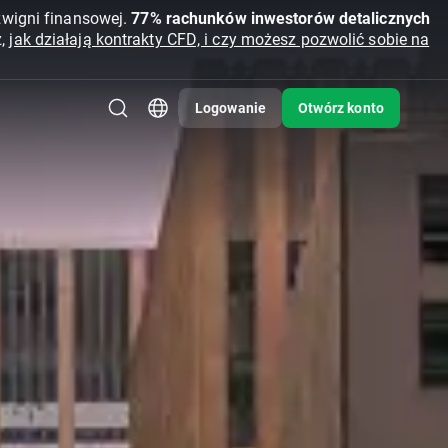
źwigni finansowej.
77% rachunków inwestorów detalicznych
z,
jak działają kontrakty CFD, i czy możesz pozwolić sobie na
Logowanie
Otwórz konto