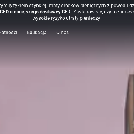
żym ryzykiem szybkiej utraty środków pieniężnych z powodu d
 CFD u niniejszego dostawcy CFD.
Zastanów się, czy rozumies
wysokie ryzyko utraty pieniędzy.
Płatności
Edukacja
O nas