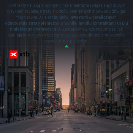
Kontrakty CFD są złożonymi instrumentami i wiążą się z dużym
ryzykiem szybkiej utraty środków pieniężnych z powodu dźwigni
finansowej.
77% rachunków inwestorów detalicznych
odnotowuje straty pieniężne w wyniku handlu kontraktami CFD u
niniejszego dostawcy CFD.
Zastanów się, czy rozumiesz,
jak
działają kontrakty CFD, i czy możesz pozwolić sobie na wysokie
ryzyko utraty pieniędzy.