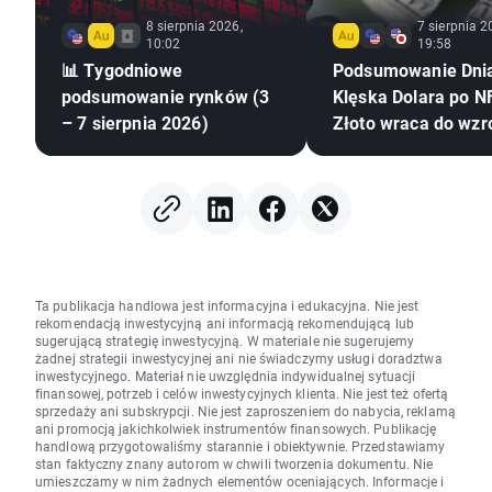
8 sierpnia 2026,
7 sierpnia 2
10:02
19:58
📊 Tygodniowe
Podsumowanie Dni
podsumowanie rynków (3
Klęska Dolara po NF
– 7 sierpnia 2026)
Złoto wraca do wzr
Ta publikacja handlowa jest informacyjna i edukacyjna. Nie jest
rekomendacją inwestycyjną ani informacją rekomendującą lub
sugerującą strategię inwestycyjną. W materiale nie sugerujemy
żadnej strategii inwestycyjnej ani nie świadczymy usługi doradztwa
inwestycyjnego. Materiał nie uwzględnia indywidualnej sytuacji
finansowej, potrzeb i celów inwestycyjnych klienta. Nie jest też ofertą
sprzedaży ani subskrypcji. Nie jest zaproszeniem do nabycia, reklamą
ani promocją jakichkolwiek instrumentów finansowych. Publikację
handlową przygotowaliśmy starannie i obiektywnie. Przedstawiamy
stan faktyczny znany autorom w chwili tworzenia dokumentu. Nie
umieszczamy w nim żadnych elementów oceniających. Informacje i