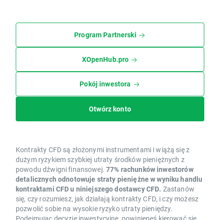
Program Partnerski
XOpenHub.pro
Pokój inwestora
Otwórz konto
Kontrakty CFD są złożonymi instrumentami i wiążą się z
dużym ryzykiem szybkiej utraty środków pieniężnych z
powodu dźwigni finansowej.
77% rachunków inwestorów
detalicznych odnotowuje straty pieniężne w wyniku handlu
kontraktami CFD u niniejszego dostawcy CFD.
Zastanów
się, czy rozumiesz, jak działają kontrakty CFD, i czy możesz
pozwolić sobie na wysokie ryzyko utraty pieniędzy.
Podejmując decyzje inwestycyjne, powinieneś kierować się