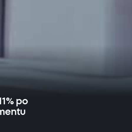
11% po
amentu