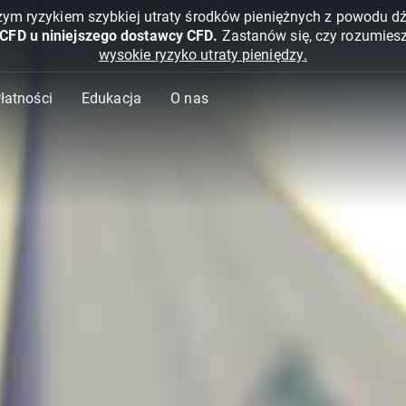
żym ryzykiem szybkiej utraty środków pieniężnych z powodu d
 CFD u niniejszego dostawcy CFD.
Zastanów się, czy rozumies
wysokie ryzyko utraty pieniędzy.
Płatności
Edukacja
O nas