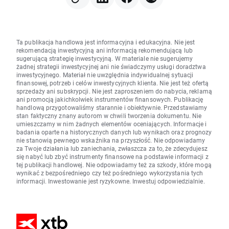
Ta publikacja handlowa jest informacyjna i edukacyjna. Nie jest
rekomendacją inwestycyjną ani informacją rekomendującą lub
sugerującą strategię inwestycyjną. W materiale nie sugerujemy
żadnej strategii inwestycyjnej ani nie świadczymy usługi doradztwa
inwestycyjnego. Materiał nie uwzględnia indywidualnej sytuacji
finansowej, potrzeb i celów inwestycyjnych klienta. Nie jest też ofertą
sprzedaży ani subskrypcji. Nie jest zaproszeniem do nabycia, reklamą
ani promocją jakichkolwiek instrumentów finansowych. Publikację
handlową przygotowaliśmy starannie i obiektywnie. Przedstawiamy
stan faktyczny znany autorom w chwili tworzenia dokumentu. Nie
umieszczamy w nim żadnych elementów oceniających. Informacje i
badania oparte na historycznych danych lub wynikach oraz prognozy
nie stanowią pewnego wskaźnika na przyszłość. Nie odpowiadamy
za Twoje działania lub zaniechania, zwłaszcza za to, że zdecydujesz
się nabyć lub zbyć instrumenty finansowe na podstawie informacji z
tej publikacji handlowej. Nie odpowiadamy też za szkody, które mogą
wynikać z bezpośredniego czy też pośredniego wykorzystania tych
informacji. Inwestowanie jest ryzykowne. Inwestuj odpowiedzialnie.