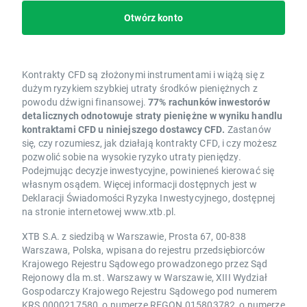
Otwórz konto
Kontrakty CFD są złożonymi instrumentami i wiążą się z
dużym ryzykiem szybkiej utraty środków pieniężnych z
powodu dźwigni finansowej.
77% rachunków inwestorów
detalicznych odnotowuje straty pieniężne w wyniku handlu
kontraktami CFD u niniejszego dostawcy CFD.
Zastanów
się, czy rozumiesz, jak działają kontrakty CFD, i czy możesz
pozwolić sobie na wysokie ryzyko utraty pieniędzy.
Podejmując decyzje inwestycyjne, powinieneś kierować się
własnym osądem. Więcej informacji dostępnych jest w
Deklaracji Świadomości Ryzyka Inwestycyjnego, dostępnej
na stronie internetowej www.xtb.pl.
XTB S.A. z siedzibą w Warszawie, Prosta 67, 00-838
Warszawa, Polska, wpisana do rejestru przedsiębiorców
Krajowego Rejestru Sądowego prowadzonego przez Sąd
Rejonowy dla m.st. Warszawy w Warszawie, XIII Wydział
Gospodarczy Krajowego Rejestru Sądowego pod numerem
KRS 0000217580, o numerze REGON 015803782, o numerze