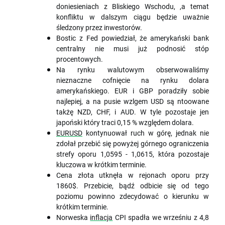
doniesieniach z Bliskiego Wschodu, ,a temat
konfliktu w dalszym ciągu będzie uważnie
śledzony przez inwestorów.
Bostic z Fed powiedział, że amerykański bank
centralny nie musi już podnosić stóp
procentowych.
Na rynku walutowym obserwowaliśmy
nieznaczne cofnięcie na rynku dolara
amerykańskiego. EUR i GBP poradziły sobie
najlepiej, a na pusie wzlgem USD są ntoowane
takżę NZD, CHF, i AUD. W tyle pozostaje jen
japoński który traci 0,15 % względem dolara.
EURUSD
kontynuował ruch w górę, jednak nie
zdołał przebić się powyżej górnego ograniczenia
strefy oporu 1,0595 - 1,0615, która pozostaje
kluczowa w krótkim terminie.
Cena złota utknęła w rejonach oporu przy
1860$. Przebicie, bądź odbicie się od tego
poziomu powinno zdecydować o kierunku w
krótkim terminie.
Norweska
inflacja
CPI spadła we wrześniu z 4,8