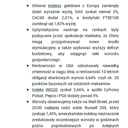
Główne
indeksy
giełdowe z Europy zamknęły
dzień wyraźnie wyżej, DAX zyskał niemal 2%,
CAC40 dodał 2,01%, a londyński FTSE100
zamknął się 1,82% wyżej.
Optymistyczne nastroje na rynkach były
podsycane przez spekulacje medialne, że Chiny
mogą przygotowywać nowe środki
stymulacyjne, a także szykować wyższy deficyt
budżetowy, aby osiągnąć cele wzrostu
gospodarczego.
Rentowności w USA odnotowały niewielką
zmienność w ciągu dnia, a rentowność 10-letnich
obligacji skarbowych wynosi 4,64% -czyli ok. 20
punktów bazowych od ostatnich maksimów.
Indeks
WIG20
zyskał 2,66%, a spółki Cyfrowy
Polsat, Pepco i PGE dodały ponad 5%.
Wzrosty obserwujemy także na Wall Street, przed
20:00 najlepiej radzi sobie Russell 200, który
zyskuje 1,45%, amerykańskie indeksy nieznacznie
zredukowały wcześniejsze wzrosty w godzinach
późno popołudniowych po kolejnych