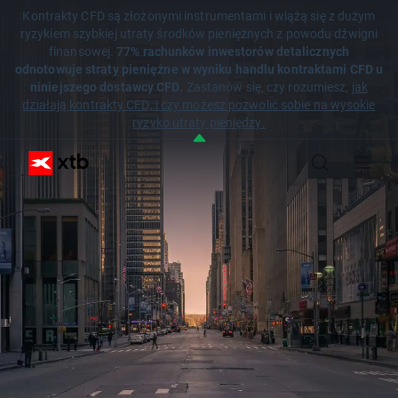
Kontrakty CFD są złożonymi instrumentami i wiążą się z dużym
ryzykiem szybkiej utraty środków pieniężnych z powodu dźwigni
finansowej.
77% rachunków inwestorów detalicznych
odnotowuje straty pieniężne w wyniku handlu kontraktami CFD u
niniejszego dostawcy CFD.
Zastanów się, czy rozumiesz,
jak
działają kontrakty CFD, i czy możesz pozwolić sobie na wysokie
ryzyko utraty pieniędzy.