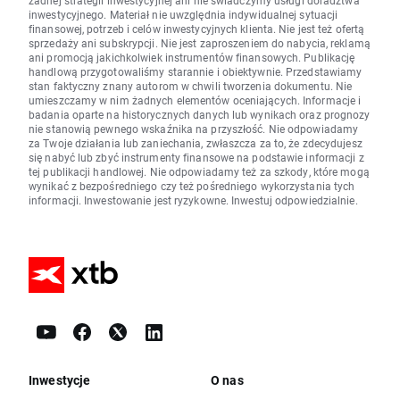
żadnej strategii inwestycyjnej ani nie świadczymy usługi doradztwa
inwestycyjnego. Materiał nie uwzględnia indywidualnej sytuacji
finansowej, potrzeb i celów inwestycyjnych klienta. Nie jest też ofertą
sprzedaży ani subskrypcji. Nie jest zaproszeniem do nabycia, reklamą
ani promocją jakichkolwiek instrumentów finansowych. Publikację
handlową przygotowaliśmy starannie i obiektywnie. Przedstawiamy
stan faktyczny znany autorom w chwili tworzenia dokumentu. Nie
umieszczamy w nim żadnych elementów oceniających. Informacje i
badania oparte na historycznych danych lub wynikach oraz prognozy
nie stanowią pewnego wskaźnika na przyszłość. Nie odpowiadamy
za Twoje działania lub zaniechania, zwłaszcza za to, że zdecydujesz
się nabyć lub zbyć instrumenty finansowe na podstawie informacji z
tej publikacji handlowej. Nie odpowiadamy też za szkody, które mogą
wynikać z bezpośredniego czy też pośredniego wykorzystania tych
informacji. Inwestowanie jest ryzykowne. Inwestuj odpowiedzialnie.
Inwestycje
O nas