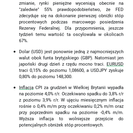
zmianie, rynki pieniężne wyceniają obecnie na
"zaledwie" 55% prawdopodobieństwo, że FED
zdecyduje się na dokonanie pierwszej obniżki stóp
procentowych podczas marcowego posiedzenia
Rezerwy Federalnej. Dla przypomnienia, jeszcze
tydzień temu wartość ta oscylowała w okolicach
67%.
Dolar (USD) jest ponownie jedną z najmocniejszych
walut obok funta brytyjskiego (GBP). Natomiast jen
japoński drugi dzień z rzędu mocno traci.
EURUSD
traci 0,15% do poziomu 1,08600, a USDJPY zyskuje
0,80% do poziomu 148,300.
Inflacja
CPI za grudzień w Wielkiej Brytanii wypadła
na poziomie 4,0% r/r. Oczekiwano spadku do 3,8% r/r
z poziomu 3,9% r/r. W ujęciu miesięcznym inflacja
rośnie o 0,4% m/m przy oczekiwaniu 0,2% m/m oraz
przy poprzednim spadku na poziomie -0,4% m/m.
Wyższa inflacja to wolniejsze przejście do
potencjalnych obniżek stóp procentowych.