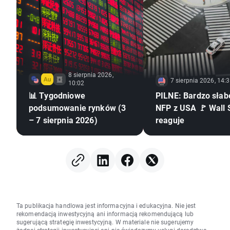
8 sierpnia 2026,
7 sierpnia 2026, 14:
10:02
📊 Tygodniowe
PILNE: Bardzo słab
podsumowanie rynków (3
NFP z USA 🚩 Wall 
– 7 sierpnia 2026)
reaguje
Ta publikacja handlowa jest informacyjna i edukacyjna. Nie jest
rekomendacją inwestycyjną ani informacją rekomendującą lub
sugerującą strategię inwestycyjną. W materiale nie sugerujemy