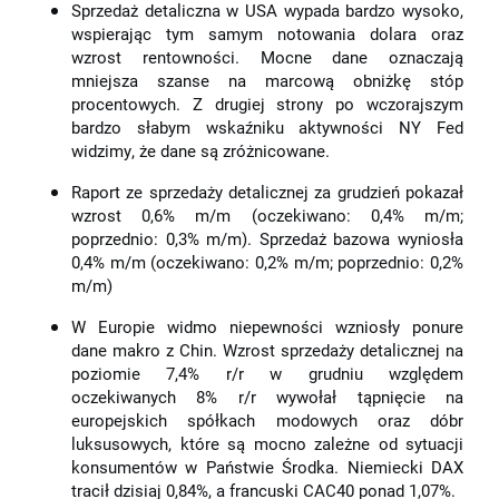
Sprzedaż detaliczna w USA wypada bardzo wysoko,
wspierając tym samym notowania dolara oraz
wzrost rentowności. Mocne dane oznaczają
mniejsza szanse na marcową obniżkę stóp
procentowych. Z drugiej strony po wczorajszym
bardzo słabym wskaźniku aktywności NY Fed
widzimy, że dane są zróżnicowane.
Raport ze sprzedaży detalicznej za grudzień pokazał
wzrost 0,6% m/m (oczekiwano: 0,4% m/m;
poprzednio: 0,3% m/m). Sprzedaż bazowa wyniosła
0,4% m/m (oczekiwano: 0,2% m/m; poprzednio: 0,2%
m/m)
W Europie widmo niepewności wzniosły ponure
dane makro z Chin. Wzrost sprzedaży detalicznej na
poziomie 7,4% r/r w grudniu względem
oczekiwanych 8% r/r wywołał tąpnięcie na
europejskich spółkach modowych oraz dóbr
luksusowych, które są mocno zależne od sytuacji
konsumentów w Państwie Środka. Niemiecki DAX
tracił dzisiaj 0,84%, a francuski CAC40 ponad 1,07%.