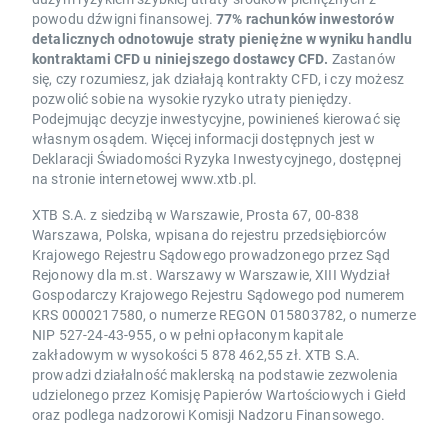
powodu dźwigni finansowej.
77% rachunków inwestorów
detalicznych odnotowuje straty pieniężne w wyniku handlu
kontraktami CFD u niniejszego dostawcy CFD.
Zastanów
się, czy rozumiesz, jak działają kontrakty CFD, i czy możesz
pozwolić sobie na wysokie ryzyko utraty pieniędzy.
Podejmując decyzje inwestycyjne, powinieneś kierować się
własnym osądem. Więcej informacji dostępnych jest w
Deklaracji Świadomości Ryzyka Inwestycyjnego, dostępnej
na stronie internetowej www.xtb.pl.
XTB S.A. z siedzibą w Warszawie, Prosta 67, 00-838
Warszawa, Polska, wpisana do rejestru przedsiębiorców
Krajowego Rejestru Sądowego prowadzonego przez Sąd
Rejonowy dla m.st. Warszawy w Warszawie, XIII Wydział
Gospodarczy Krajowego Rejestru Sądowego pod numerem
KRS 0000217580, o numerze REGON 015803782, o numerze
NIP 527-24-43-955, o w pełni opłaconym kapitale
zakładowym w wysokości 5 878 462,55 zł. XTB S.A.
prowadzi działalność maklerską na podstawie zezwolenia
udzielonego przez Komisję Papierów Wartościowych i Giełd
oraz podlega nadzorowi Komisji Nadzoru Finansowego.