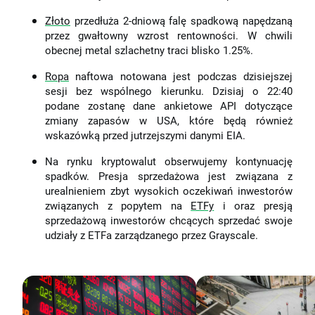
Złoto
przedłuża 2-dniową falę spadkową napędzaną
przez gwałtowny wzrost rentowności. W chwili
obecnej metal szlachetny traci blisko 1.25%.
Ropa
naftowa notowana jest podczas dzisiejszej
sesji bez wspólnego kierunku. Dzisiaj o 22:40
podane zostanę dane ankietowe API dotyczące
zmiany zapasów w USA, które będą również
wskazówką przed jutrzejszymi danymi EIA.
Na rynku kryptowalut obserwujemy kontynuację
spadków. Presja sprzedażowa jest związana z
urealnieniem zbyt wysokich oczekiwań inwestorów
związanych z popytem na
ETFy
i oraz presją
sprzedażową inwestorów chcących sprzedać swoje
udziały z ETFa zarządzanego przez Grayscale.