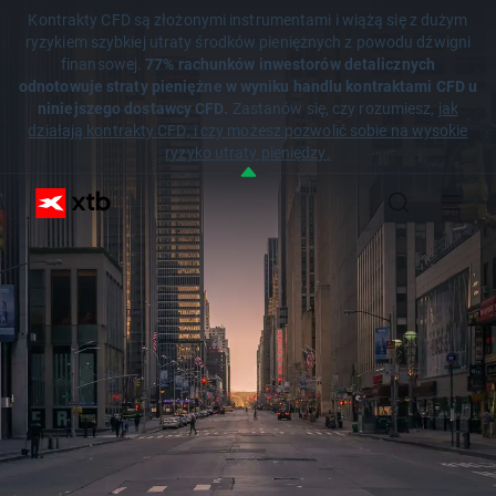
Kontrakty CFD są złożonymi instrumentami i wiążą się z dużym
ryzykiem szybkiej utraty środków pieniężnych z powodu dźwigni
finansowej.
77% rachunków inwestorów detalicznych
odnotowuje straty pieniężne w wyniku handlu kontraktami CFD u
niniejszego dostawcy CFD.
Zastanów się, czy rozumiesz,
jak
działają kontrakty CFD, i czy możesz pozwolić sobie na wysokie
ryzyko utraty pieniędzy.