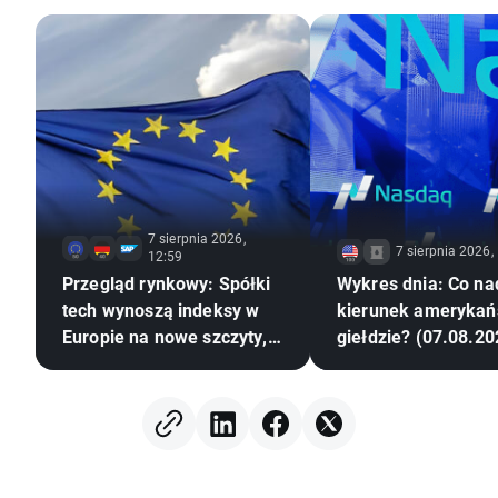
7 sierpnia 2026,
7 sierpnia 2026,
12:59
Przegląd rynkowy: Spółki
Wykres dnia: Co na
tech wynoszą indeksy w
kierunek amerykań
Europie na nowe szczyty,
giełdzie? (07.08.20
metale na fali
(07.08.2026)