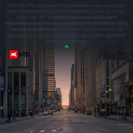
Kontrakty CFD są złożonymi instrumentami i wiążą się z dużym
ryzykiem szybkiej utraty środków pieniężnych z powodu dźwigni
finansowej.
77% rachunków inwestorów detalicznych
odnotowuje straty pieniężne w wyniku handlu kontraktami CFD u
niniejszego dostawcy CFD.
Zastanów się, czy rozumiesz,
jak
działają kontrakty CFD, i czy możesz pozwolić sobie na wysokie
ryzyko utraty pieniędzy.