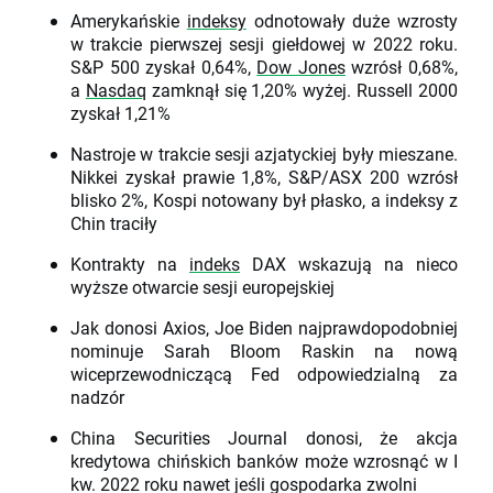
Amerykańskie
indeksy
odnotowały duże wzrosty
w trakcie pierwszej sesji giełdowej w 2022 roku.
S&P 500 zyskał 0,64%,
Dow Jones
wzrósł 0,68%,
a
Nasdaq
zamknął się 1,20% wyżej. Russell 2000
zyskał 1,21%
Nastroje w trakcie sesji azjatyckiej były mieszane.
Nikkei zyskał prawie 1,8%, S&P/ASX 200 wzrósł
blisko 2%, Kospi notowany był płasko, a indeksy z
Chin traciły
Kontrakty na
indeks
DAX wskazują na nieco
wyższe otwarcie sesji europejskiej
Jak donosi Axios, Joe Biden najprawdopodobniej
nominuje Sarah Bloom Raskin na nową
wiceprzewodniczącą Fed odpowiedzialną za
nadzór
China Securities Journal donosi, że akcja
kredytowa chińskich banków może wzrosnąć w I
kw. 2022 roku nawet jeśli gospodarka zwolni