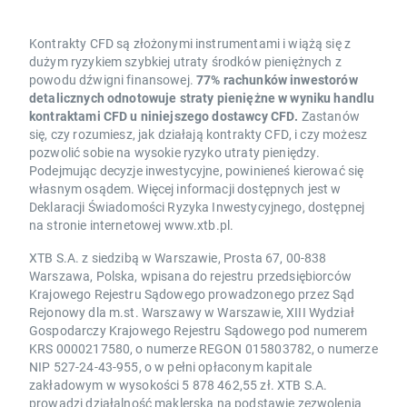
Kontrakty CFD są złożonymi instrumentami i wiążą się z
dużym ryzykiem szybkiej utraty środków pieniężnych z
powodu dźwigni finansowej.
77% rachunków inwestorów
detalicznych odnotowuje straty pieniężne w wyniku handlu
kontraktami CFD u niniejszego dostawcy CFD.
Zastanów
się, czy rozumiesz, jak działają kontrakty CFD, i czy możesz
pozwolić sobie na wysokie ryzyko utraty pieniędzy.
Podejmując decyzje inwestycyjne, powinieneś kierować się
własnym osądem. Więcej informacji dostępnych jest w
Deklaracji Świadomości Ryzyka Inwestycyjnego, dostępnej
na stronie internetowej www.xtb.pl.
XTB S.A. z siedzibą w Warszawie, Prosta 67, 00-838
Warszawa, Polska, wpisana do rejestru przedsiębiorców
Krajowego Rejestru Sądowego prowadzonego przez Sąd
Rejonowy dla m.st. Warszawy w Warszawie, XIII Wydział
Gospodarczy Krajowego Rejestru Sądowego pod numerem
KRS 0000217580, o numerze REGON 015803782, o numerze
NIP 527-24-43-955, o w pełni opłaconym kapitale
zakładowym w wysokości 5 878 462,55 zł. XTB S.A.
prowadzi działalność maklerską na podstawie zezwolenia