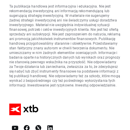
Ta publikacja handlowa jest informacyjna i edukacyjna. Nie jest
rekomendacją inwestycyjną ani informacją rekomendującą lub
sugerującą strategię inwestycyjną. W materiale nie sugerujemy
żadnej strategii inwestycyjnej ani nie świadczymy usługi doradztwa
inwestycyjnego. Materiał nie uwzględnia indywidualnej sytuacji
finansowej, potrzeb i celów inwestycyjnych klienta. Nie jest też ofertą
sprzedaży ani subskrypcji. Nie jest zaproszeniem do nabycia, reklamą
ani promocją jakichkolwiek instrumentów finansowych. Publikację
handlową przygotowaliśmy starannie i obiektywnie. Przedstawiamy
stan faktyczny znany autorom w chwili tworzenia dokumentu. Nie
umieszczamy w nim żadnych elementów oceniających. Informacje i
badania oparte na historycznych danych lub wynikach oraz prognozy
nie stanowią pewnego wskaźnika na przyszłość. Nie odpowiadamy
za Twoje działania lub zaniechania, zwłaszcza za to, że zdecydujesz
się nabyć lub zbyć instrumenty finansowe na podstawie informacji z
tej publikacji handlowej. Nie odpowiadamy też za szkody, które mogą
wynikać z bezpośredniego czy też pośredniego wykorzystania tych
informacji. Inwestowanie jest ryzykowne. Inwestuj odpowiedzialnie.