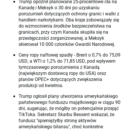
Trump opóźnił planowane 25-procentowe cła na
Kanadę i Meksyk o 30 dni po uzyskaniu
porozumień dotyczących ochrony granic i walki z
handlem narkotykami. Oba kraje zobowiązały się
do wzmocnienia środków bezpieczeństwa na
granicach, przy czym Kanada skupiła się na
przestępczości zorganizowanej, a Meksyk
skierował 10 000 członków Gwardii Narodowej.
Ceny ropy naftowej spadły - Brent o 0,7% do 75,09
USD, a WTI o 1,2% do 71,85 USD, pod wpływem
tymczasowego porozumienia z Kanadą
(największym dostawcą ropy do USA) oraz
planów OPEC+ dotyczących zwiększenia
produkcji od kwietnia.
Trump ogłosił plany utworzenia amerykańskiego
państwowego funduszu majątkowego w ciągu 90
dni, sugerując, że mógłby on potencjalnie przejąć
TikToka. Sekretarz Skarbu Bessent wskazał, że
fundusz "spieniężyłby stronę aktywów
amerykańskiego bilansu", choć konkretne