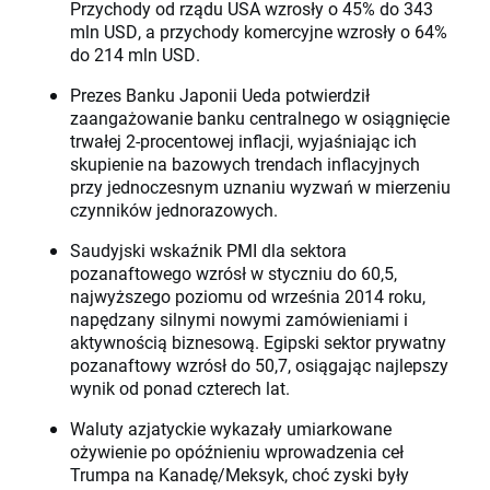
Przychody od rządu USA wzrosły o 45% do 343
mln USD, a przychody komercyjne wzrosły o 64%
do 214 mln USD.
Prezes Banku Japonii Ueda potwierdził
zaangażowanie banku centralnego w osiągnięcie
trwałej 2-procentowej inflacji, wyjaśniając ich
skupienie na bazowych trendach inflacyjnych
przy jednoczesnym uznaniu wyzwań w mierzeniu
czynników jednorazowych.
Saudyjski wskaźnik PMI dla sektora
pozanaftowego wzrósł w styczniu do 60,5,
najwyższego poziomu od września 2014 roku,
napędzany silnymi nowymi zamówieniami i
aktywnością biznesową. Egipski sektor prywatny
pozanaftowy wzrósł do 50,7, osiągając najlepszy
wynik od ponad czterech lat.
Waluty azjatyckie wykazały umiarkowane
ożywienie po opóźnieniu wprowadzenia ceł
Trumpa na Kanadę/Meksyk, choć zyski były