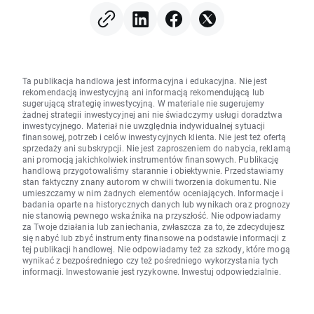
Ta publikacja handlowa jest informacyjna i edukacyjna. Nie jest
rekomendacją inwestycyjną ani informacją rekomendującą lub
sugerującą strategię inwestycyjną. W materiale nie sugerujemy
żadnej strategii inwestycyjnej ani nie świadczymy usługi doradztwa
inwestycyjnego. Materiał nie uwzględnia indywidualnej sytuacji
finansowej, potrzeb i celów inwestycyjnych klienta. Nie jest też ofertą
sprzedaży ani subskrypcji. Nie jest zaproszeniem do nabycia, reklamą
ani promocją jakichkolwiek instrumentów finansowych. Publikację
handlową przygotowaliśmy starannie i obiektywnie. Przedstawiamy
stan faktyczny znany autorom w chwili tworzenia dokumentu. Nie
umieszczamy w nim żadnych elementów oceniających. Informacje i
badania oparte na historycznych danych lub wynikach oraz prognozy
nie stanowią pewnego wskaźnika na przyszłość. Nie odpowiadamy
za Twoje działania lub zaniechania, zwłaszcza za to, że zdecydujesz
się nabyć lub zbyć instrumenty finansowe na podstawie informacji z
tej publikacji handlowej. Nie odpowiadamy też za szkody, które mogą
wynikać z bezpośredniego czy też pośredniego wykorzystania tych
informacji. Inwestowanie jest ryzykowne. Inwestuj odpowiedzialnie.