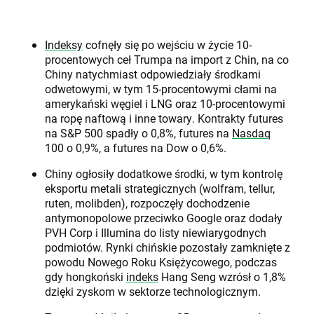
Indeksy
cofnęły się po wejściu w życie 10-
procentowych ceł Trumpa na import z Chin, na co
Chiny natychmiast odpowiedziały środkami
odwetowymi, w tym 15-procentowymi cłami na
amerykański węgiel i LNG oraz 10-procentowymi
na ropę naftową i inne towary. Kontrakty futures
na S&P 500 spadły o 0,8%, futures na
Nasdaq
100 o 0,9%, a futures na Dow o 0,6%.
Chiny ogłosiły dodatkowe środki, w tym kontrolę
eksportu metali strategicznych (wolfram, tellur,
ruten, molibden), rozpoczęły dochodzenie
antymonopolowe przeciwko Google oraz dodały
PVH Corp i Illumina do listy niewiarygodnych
podmiotów. Rynki chińskie pozostały zamknięte z
powodu Nowego Roku Księżycowego, podczas
gdy hongkoński
indeks
Hang Seng wzrósł o 1,8%
dzięki zyskom w sektorze technologicznym.