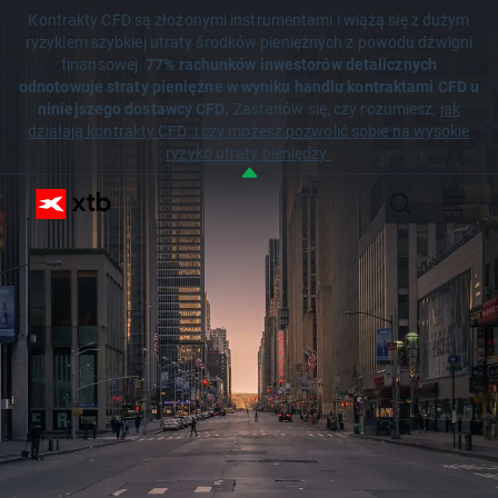
Kontrakty CFD są złożonymi instrumentami i wiążą się z dużym
ryzykiem szybkiej utraty środków pieniężnych z powodu dźwigni
finansowej.
77% rachunków inwestorów detalicznych
odnotowuje straty pieniężne w wyniku handlu kontraktami CFD u
niniejszego dostawcy CFD.
Zastanów się, czy rozumiesz,
jak
działają kontrakty CFD, i czy możesz pozwolić sobie na wysokie
ryzyko utraty pieniędzy.