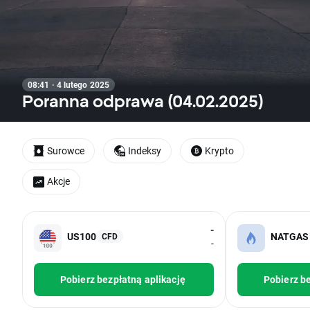
08:41 · 4 lutego 2025
Poranna odprawa (04.02.2025)
Surowce
Indeksy
Krypto
Akcje
-
US100
NATGAS
CFD
-
Pobierz bezpłatną aplikację
Pobierz be