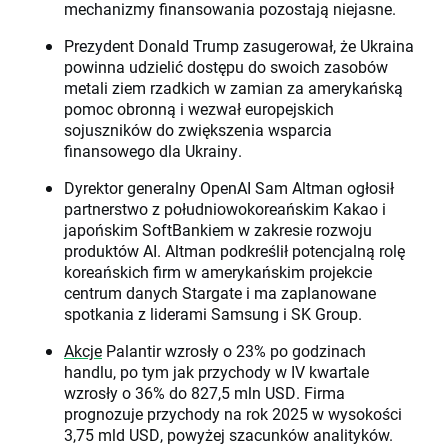
mechanizmy finansowania pozostają niejasne.
Prezydent Donald Trump zasugerował, że Ukraina
powinna udzielić dostępu do swoich zasobów
metali ziem rzadkich w zamian za amerykańską
pomoc obronną i wezwał europejskich
sojuszników do zwiększenia wsparcia
finansowego dla Ukrainy.
Dyrektor generalny OpenAI Sam Altman ogłosił
partnerstwo z południowokoreańskim Kakao i
japońskim SoftBankiem w zakresie rozwoju
produktów AI. Altman podkreślił potencjalną rolę
koreańskich firm w amerykańskim projekcie
centrum danych Stargate i ma zaplanowane
spotkania z liderami Samsung i SK Group.
Akcje
Palantir wzrosły o 23% po godzinach
handlu, po tym jak przychody w IV kwartale
wzrosły o 36% do 827,5 mln USD. Firma
prognozuje przychody na rok 2025 w wysokości
3,75 mld USD, powyżej szacunków analityków.