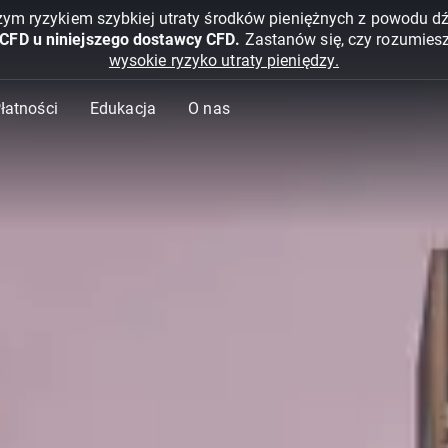
żym ryzykiem szybkiej utraty środków pieniężnych z powodu d
 CFD u niniejszego dostawcy CFD.
Zastanów się, czy rozumies
wysokie ryzyko utraty pieniędzy.
Płatności
Edukacja
O nas