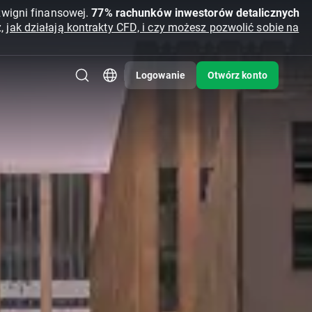
źwigni finansowej.
77% rachunków inwestorów detalicznych
z,
jak działają kontrakty CFD, i czy możesz pozwolić sobie na
Logowanie
Otwórz konto