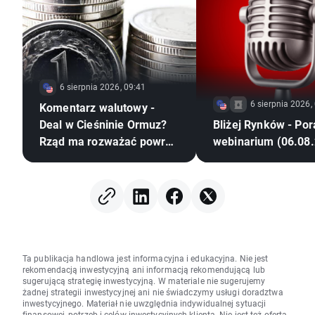
6 sierpnia 2026, 09:41
6 sierpnia 2026,
Komentarz walutowy -
Deal w Cieśninie Ormuz?
Bliżej Rynków - Po
Rząd ma rozważać powrót
webinarium (06.08
CPN
Ta publikacja handlowa jest informacyjna i edukacyjna. Nie jest
rekomendacją inwestycyjną ani informacją rekomendującą lub
sugerującą strategię inwestycyjną. W materiale nie sugerujemy
żadnej strategii inwestycyjnej ani nie świadczymy usługi doradztwa
inwestycyjnego. Materiał nie uwzględnia indywidualnej sytuacji
finansowej, potrzeb i celów inwestycyjnych klienta. Nie jest też ofertą