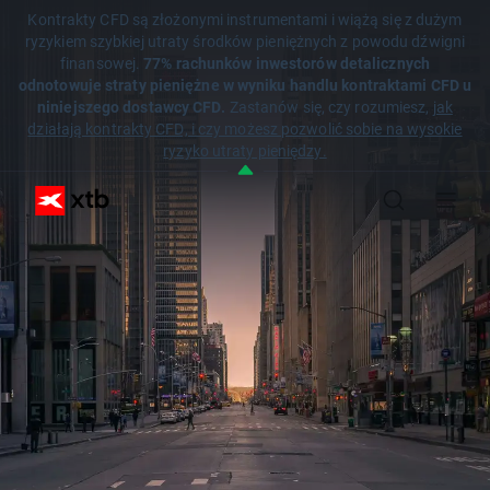
Kontrakty CFD są złożonymi instrumentami i wiążą się z dużym
ryzykiem szybkiej utraty środków pieniężnych z powodu dźwigni
finansowej.
77% rachunków inwestorów detalicznych
odnotowuje straty pieniężne w wyniku handlu kontraktami CFD u
niniejszego dostawcy CFD.
Zastanów się, czy rozumiesz,
jak
działają kontrakty CFD, i czy możesz pozwolić sobie na wysokie
ryzyko utraty pieniędzy.