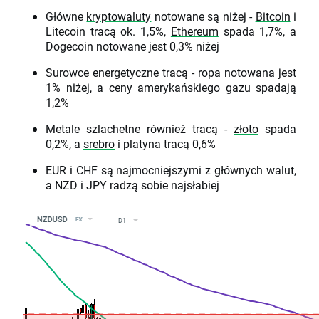
Główne
kryptowaluty
notowane są niżej -
Bitcoin
i
Litecoin tracą ok. 1,5%,
Ethereum
spada 1,7%, a
Dogecoin notowane jest 0,3% niżej
Surowce energetyczne tracą -
ropa
notowana jest
1% niżej, a ceny amerykańskiego gazu spadają
1,2%
Metale szlachetne również tracą -
złoto
spada
0,2%, a
srebro
i platyna tracą 0,6%
EUR i CHF są najmocniejszymi z głównych walut,
a NZD i JPY radzą sobie najsłabiej