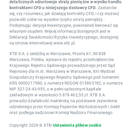
detalicznych odnotowuje straty pieniężne w wyniku handlu
kontraktami CFD u niniejszego dostawcy CFD.
Zastanów
się, czy rozumiesz, jak działają kontrakty CFD, i czy możesz
pozwolić sobie na wysokie ryzyko utraty pieniędzy.
Podejmując decyzje inwestycyjne, powinieneś kierować się
własnym osądem. Więcej informacji dostępnych jest w
Deklaracji Świadomości Ryzyka Inwestycyjnego, dostępnej
na stronie internetowej www.xtb.pl.
XTB S.A. z siedzibą w Warszawie, Prosta 67, 00-838
Warszawa, Polska, wpisana do rejestru przedsiębiorców
Krajowego Rejestru Sądowego prowadzonego przez Sąd
Rejonowy dla m.st. Warszawy w Warszawie, XIII Wydział
Gospodarczy Krajowego Rejestru Sądowego pod numerem
KRS 0000217580, o numerze REGON 015803782, o numerze
NIP 527-24-43-955, o w pełni opłaconym kapitale
zakładowym w wysokości 5 878 462,55 zł. XTB S.A.
prowadzi działalność maklerską na podstawie zezwolenia
udzielonego przez Komisję Papierów Wartościowych i Giełd
oraz podlega nadzorowi Komisji Nadzoru Finansowego.
Copyright 2026 © XTB
•
Ustawienia plików cookie