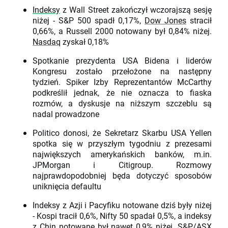
Indeksy
z Wall Street zakończył wczorajszą sesję
niżej - S&P 500 spadł 0,17%,
Dow Jones
stracił
0,66%, a Russell 2000 notowany był 0,84% niżej.
Nasdaq
zyskał 0,18%
Spotkanie prezydenta USA Bidena i liderów
Kongresu zostało przełożone na następny
tydzień. Spiker Izby Reprezentantów McCarthy
podkreślił jednak, że nie oznacza to fiaska
rozmów, a dyskusje na niższym szczeblu są
nadal prowadzone
Politico donosi, że Sekretarz Skarbu USA Yellen
spotka się w przyszłym tygodniu z prezesami
największych amerykańskich banków, m.in.
JPMorgan i Citigroup. Rozmowy
najprawdopodobniej będa dotyczyć sposobów
uniknięcia defaultu
Indeksy z Azji i Pacyfiku notowane dziś były niżej
- Kospi tracił 0,6%, Nifty 50 spadał 0,5%, a indeksy
z Chin notowane był nawet 0,9% niżej. S&P/ASX