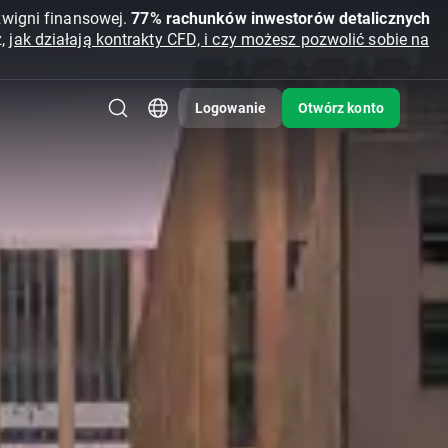
źwigni finansowej.
77% rachunków inwestorów detalicznych
z,
jak działają kontrakty CFD, i czy możesz pozwolić sobie na
Logowanie
Otwórz konto