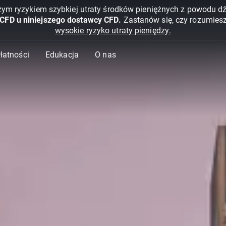
żym ryzykiem szybkiej utraty środków pieniężnych z powodu d
 CFD u niniejszego dostawcy CFD.
Zastanów się, czy rozumies
wysokie ryzyko utraty pieniędzy.
Płatności
Edukacja
O nas